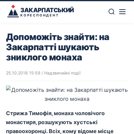
ЗАКАРПАТСЬКИЙ
КОРЕСПОНДЕНТ
Допоможіть знайти: на
Закарпатті шукають
зниклого монаха
25.10.2018 15:59
/
Надзвичайні події
Стрижа Тимофія, монаха чоловічого
монастиря, розшукують хустські
правоохоронці. Всіх, кому відоме місце