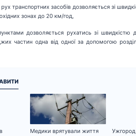
 рух транспортних засобів дозволяється зі швидкі
шохідних зонах до 20 км/год,
унктами дозволяється рухатись зі швидкістю до
джих частин одна від одної за допомогою розді
КАВИТИ
в
Медики врятували життя
Ужгород