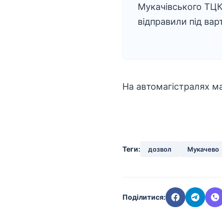
Мукачівського ТЦ
відправили під вар
На автомагістралях м
Теги:
дозвол
Мукачево
Поділитися: