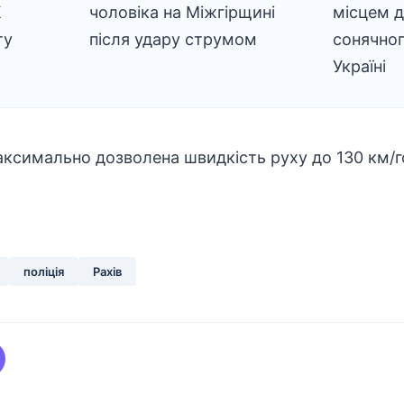
К
чоловіка на Міжгірщині
місцем 
ту
після удару струмом
сонячног
Україні
аксимально дозволена швидкість руху до 130 км/г
поліція
Рахів