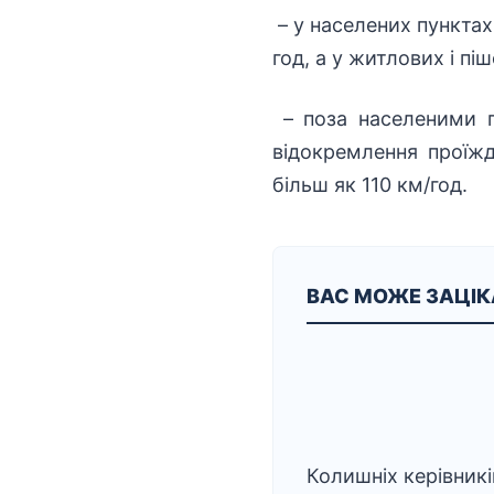
– у населених пунктах
год, а у житлових і пі
– поза населеними п
відокремлення проїж
більш як 110 км/год.
ВАС МОЖЕ ЗАЦІ
Колишніх керівникі