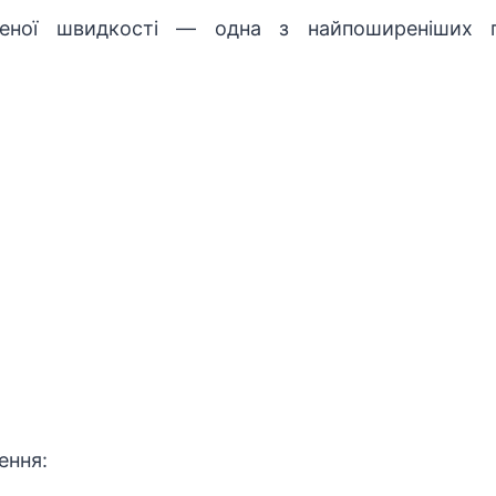
леної швидкості — одна з найпоширеніших п
ення: