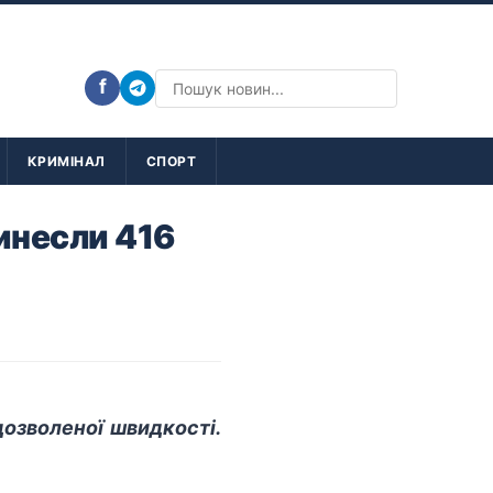
f
КРИМІНАЛ
СПОРТ
винесли 416
дозволеної швидкості.