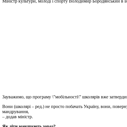
Міністр культури, молоді і спорту Володимир Бородянський в 
Зауважимо, що програму \”мобільності\” школярів вже затверди
Вони (школярі – ред.) не просто побачать Україну, вони, поверн
мандрування,
– додав міністр.
Як діти мандрують зараз?