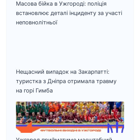
Масова бійка в Ужгороді: поліція
встановлює деталі інциденту за участі
неповнолітньої
Нещасний випадок на Закарпатті:
туристка з Дніпра отримала травму
на горі Гимба
Ужгород прийматиме масштабний