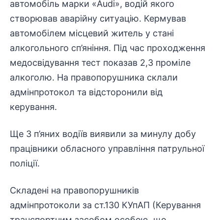
автомобіль марки «Audi», водій якого
створював аварійну ситуацію. Кермував
автомобілем місцевий житель у стані
алкогольного сп’яніння. Під час проходження
медосвідування тест показав 2,3 проміле
алкоголю. На правопорушника склали
адмінпротокол та відсторонили від
керування.
Ще 3 п’яних водіїв виявили за минулу добу
працівники обласного управління патрульної
поліції.
Складені на правопорушників
адмінпротоколи за ст.130 КУпАП (Керування
транспортним засобом особою, що