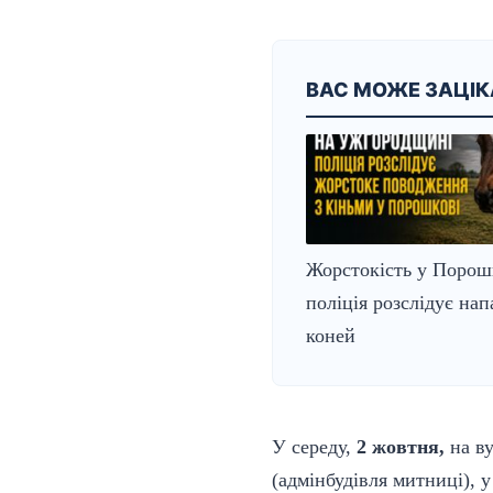
ВАС МОЖЕ ЗАЦІ
Жорстокість у Порош
поліція розслідує нап
коней
У середу,
2 жовтня,
на ву
(адмінбудівля митниці), 