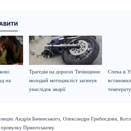
КАВИТИ
кові:
Трагедія на дорогах Тячівщини:
Спека в У
ад на
молодий мотоцикліст загинув
встанови
унаслідок аварії
температу
лицях Андрія Бачинського, Олександра Грибоєдова, Кот
у провулку Приютському.