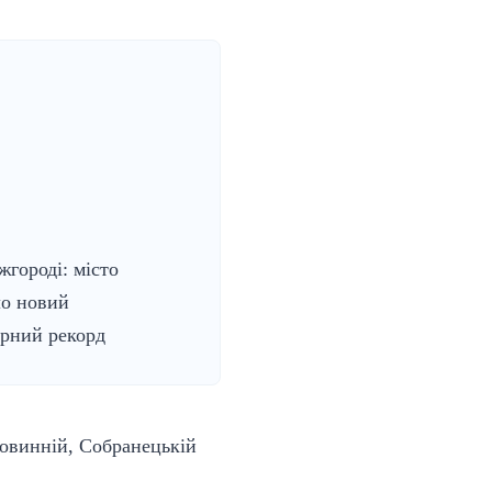
жгороді: місто
ло новий
рний рекорд
ловинній, Собранецькій