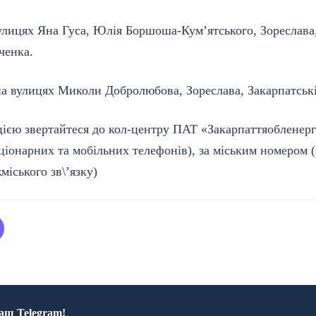
вулицях Яна Гуса, Юлія Боршоша-Кум’ятського, Зореслав
ченка.
на вулицях Миколи Добролюбова, Зореслава, Закарпатськ
ією звертайтеся до кол-центру ПАТ «Закарпаттяобленерг
ціонарних та мобільних телефонів), за міським номером (
міського зв\’язку)
аш Telegram!