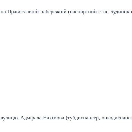
, на Православній набережній (паспортний стіл, Будинок 
а вулицях Адмірала Нахімова (тубдиспансер, онкодиспанс