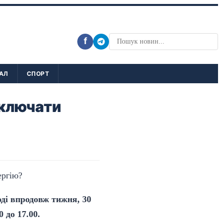
f
АЛ
СПОРТ
дключати
ді впродовж тижня, 30
 до 17.00.