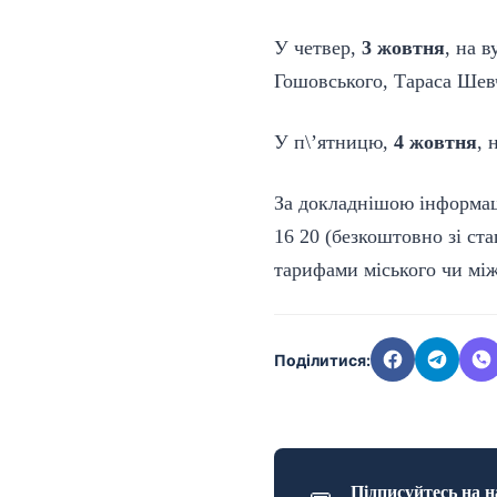
У четвер,
3 жовтня
, на 
Гошовського, Тараса Шев
У п\’ятницю,
4 жовтня
, 
За докладнішою інформац
16 20 (безкоштовно зі ста
тарифами міського чи між
Поділитися:
Підписуйтесь на н