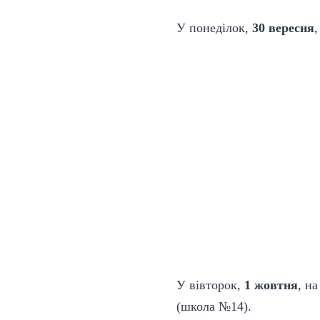
У понеділок,
30 вересня
У вівторок,
1 жовтня
, н
(школа №14).