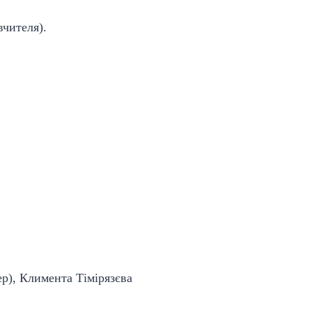
вчителя).
ер), Климента Тімірязєва