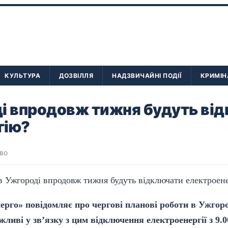
КУЛЬТУРА
ДОЗВІЛЛЯ
НАДЗВИЧАЙНІ ПОДІЇ
КРИМІН
ді впродовж тижня будуть ві
гію?
во
рго» повідомляє про чергові планові роботи в Ужгоро
жливі у зв’язку з цим відключення електроенергії з 9.00