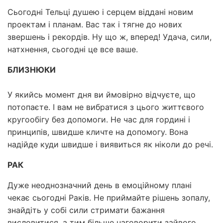
Сьогодні Тельці душею і серцем віддані новим
проектам і планам. Вас так і тягне до нових
звершень і рекордів. Ну що ж, вперед! Удача, сили,
натхнення, сьогодні це все ваше.
БЛИЗНЮКИ
У якийсь момент дня ви ймовірно відчуєте, що
потопаєте. І вам не вибратися з цього життєвого
кругообігу без допомоги. Не час для гордині і
принципів, швидше кличте на допомогу. Вона
надійде куди швидше і виявиться як ніколи до речі.
РАК
Дуже неоднозначний день в емоційному плані
чекає сьогодні Раків. Не приймайте рішень зопалу,
знайдіть у собі сили стримати бажання
висловитися, а тим більше наговорити зайвого.