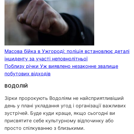
Масова бійка в Ужгороді: поліція встановлює деталі
інциденту за участі неповнолітньої
Поблизу річки Уж виявлено незаконне звалище
побутових відходів
ВОДОЛІЙ
Зірки пророкують Водоліям не найсприятливіший
день у плані укладання угод і організації важливих
зустрічей. Буде куди краще, якщо сьогодні ви
присвятите себе культурному відпочинку або
просто спілкуванню з близькими.