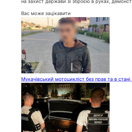
на захист держави зі зброєю в руках, демонст
Вас може зацікавити
Мукачівський мотоцикліст без прав та в стані с