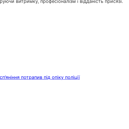
руючи витримку, професіоналізм і відданість присязі.
п’яніння потрапив під опіку поліції