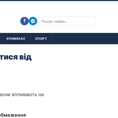
f
КРИМІНАЛ
СПОРТ
тися від
а обмеження