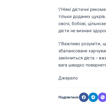
\”Ніякі дієтичні реком
тільки доданих цукрів
овочі, бобові, цільно
дієти не визнані здор
\”Важливо розуміти, щ
збалансоване харчува
закінчиться дієта – в
вага швидко повернетьс
Джерело
Поділитися: