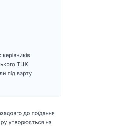
 керівників
ського ТЦК
ли під варту
задовго до поїдання
жиру утворюється на