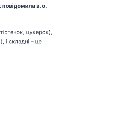
 повідомила в. о.
тістечок, цукерок),
, і складні – це