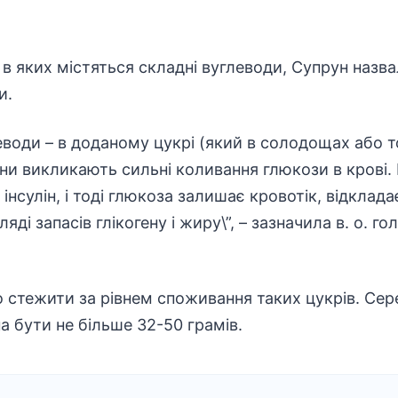
в яких містяться складні вуглеводи, Супрун назва
и.
еводи – в доданому цукрі (який в солодощах або т
ни викликають сильні коливання глюкози в крові. К
інсулін, і тоді глюкоза залишає кровотік, відкладає
ляді запасів глікогену і жиру\”, – зазначила в. о. г
о стежити за рівнем споживання таких цукрів. Се
а бути не більше 32-50 грамів.