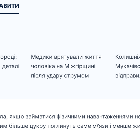
КАВИТИ
ороді:
Медики врятували життя
Колишніх
 деталі
чоловіка на Міжгірщині
Мукачів
після удару струмом
відправи
ла, якщо займатися фізичними навантаженнями не
тим більше цукру поглинуть саме м\’язи і менше 