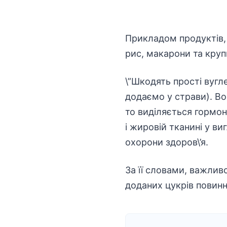
Прикладом продуктів, 
рис, макарони та круп
\”Шкодять прості вугл
додаємо у страви). Во
то виділяється гормон 
і жировій тканині у виг
охорони здоров\’я.
За її словами, важлив
доданих цукрів повинн