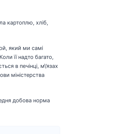
ла картоплю, хліб,
ой, який ми самі
оли її надто багато,
ться в печінці, м\’язах
олови міністерства
редня добова норма