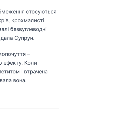
а обмеження стосуються
крів, крохмалисті
валі безвуглеводні
одала Супрун.
мопочуття –
о ефекту. Коли
петитом і втрачена
вала вона.