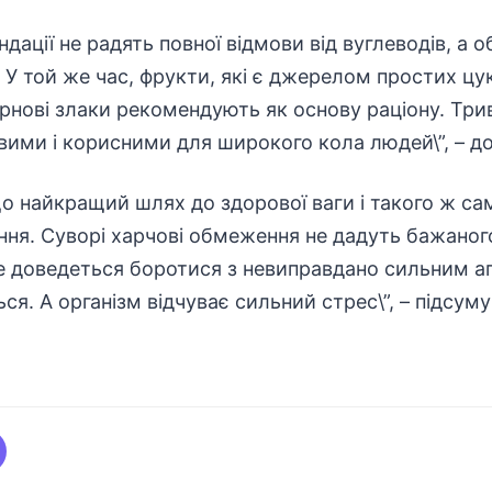
ендації не радять повної відмови від вуглеводів, 
. У той же час, фрукти, які є джерелом простих цу
зернові злаки рекомендують як основу раціону. Три
овими і корисними для широкого кола людей\”, – д
о найкращий шлях до здорової ваги і такого ж са
ння. Суворі харчові обмеження не дадуть бажаног
же доведеться боротися з невиправдано сильним а
я. А організм відчуває сильний стрес\”, – підсуму