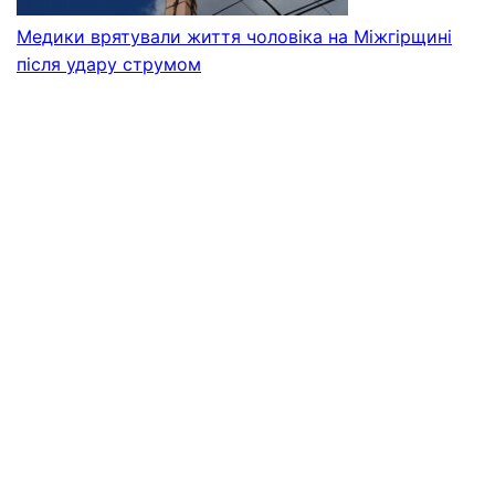
Медики врятували життя чоловіка на Міжгірщині
після удару струмом