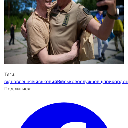
Теги:
відновлення
військовий
Військовослужбовці
прикордо
Поділитися: