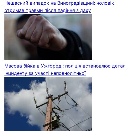
Нещасний випадок на Виноградівщині: чоловік
отримав травми після падіння з даху
Масова бійка в Ужгороді: поліція встановлює деталі
інциденту за участі неповнолітньої