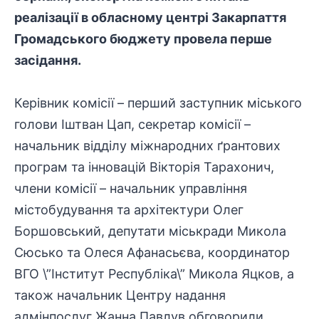
реалізації в обласному центрі Закарпаття
Громадського бюджету провела перше
засідання.
Керівник комісії – перший заступник міського
голови Іштван Цап, секретар комісії –
начальник відділу міжнародних ґрантових
програм та інновацій Вікторія Тарахонич,
члени комісії – начальник управління
містобудування та архітектури Олег
Боршовський, депутати міськради Микола
Сюсько та Олеся Афанасьєва, координатор
ВГО \”Інститут Республіка\” Микола Яцков, а
також начальник Центру надання
адмінпослуг Жанна Павлув обговорили