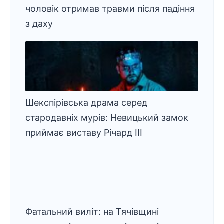
чоловік отримав травми після падіння
з даху
Шекспірівська драма серед
стародавніх мурів: Невицький замок
приймає виставу Річард ІІІ
Фатальний виліт: на Тячівщині