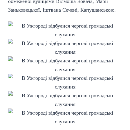
обмеженої вулицями Вілмоша Ковача, Марії
Заньковецької, Іштвана Сечені, Капушанською.