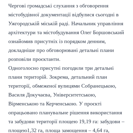
Чергові громадські слухання з обговорення
містобудівної документації відбулися сьогодні в
Ужгородській міській раді. Начальник управління
архітектури та містобудування Олег Боршовський
ознайомив присутніх із порядком денним,
докладніше про обговорювані детальні плани
розповіли проєктанти.
Одноголосно присутні погодили три детальні
плани територій. Зокрема, детальний план
території, обмеженої вулицями Собранецькою,
Василя Докучаєва, Університетською,
Вірменською та Керченською. У проєкті
опрацьовано планувальне рішення використання
та забудови території площею 19,19 га: забудови –
площею1,32 га, площа замощення – 4,64 га,