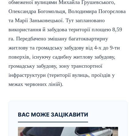
обмеженої вулицями Михайла Грушевського,
Олександра Богомольця, Володимира Погорєлова
та Марії Заньковецької. Тут заплановано
використання й забудова території площею 8,59
га. Передбачено змішану багатоквартирну
житлову та громадську забудову від 4-х до 9-ти
поверхів, існуючу садибну житлову забудову,
громадську забудову, зону транспортної
інфраструктури (території вулиць, проїздів у
межах червоних ліній).
ВАС МОЖЕ ЗАЦІКАВИТИ