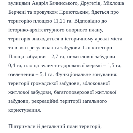
вулицями Андрія Бачинського, Другетів, Міклоша
Берчені та провулком Приютським, йдеться про
територію площею 11,21 га. Відповідно до
історико-архітектурного опорного плану,
територія знаходиться в історичному ареалі міста
та в зоні регулювання забудови 1-ої категорії.
Площа забудови – 2,7 га, нежитлової забудови –
0,4 га, площа вулично-дорожньої мережі – 1,5 га,
озеленення – 5,1 га. Функціональне зонування:
території громадської забудови, зблокованої
житлової забудови, багатоповерхової житлової
забудови, рекреаційні території загального
користування.
Підтримали й детальний план території,