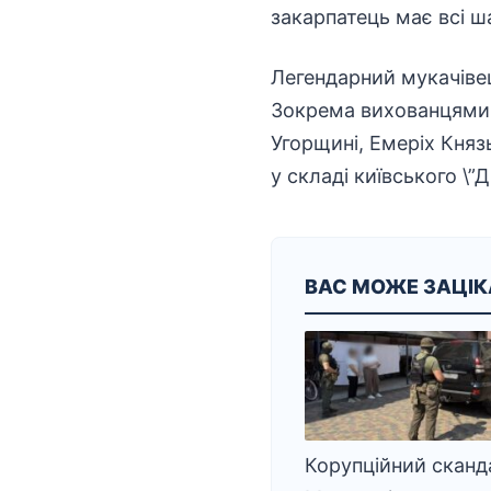
закарпатець має всі ш
Легендарний мукачівец
Зокрема вихованцями О
Угорщині, Емеріх Князь
у складі київського \”Д
ВАС МОЖЕ ЗАЦІ
Корупційний сканд