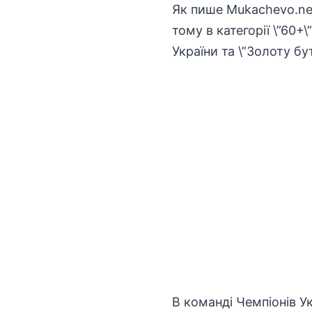
Як пише
Mukachevo.ne
тому в категорії \”60+
України та \”Золоту б
В команді Чемпіонів У