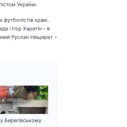
істом України.
х футболістів краю.
а і Ігор Харатін – в
річний Руслан Нещерет –
у Берегівському