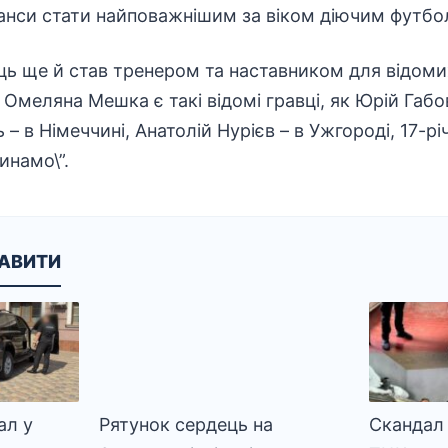
анси стати найповажнішим за віком діючим футбол
ь ще й став тренером та наставником для відоми
меляна Мешка є такі відомі гравці, як Юрій Габовд
 – в Німеччині, Анатолій Нурієв – в Ужгороді, 17-
инамо\”.
КАВИТИ
ал у
Рятунок сердець на
Скандал 