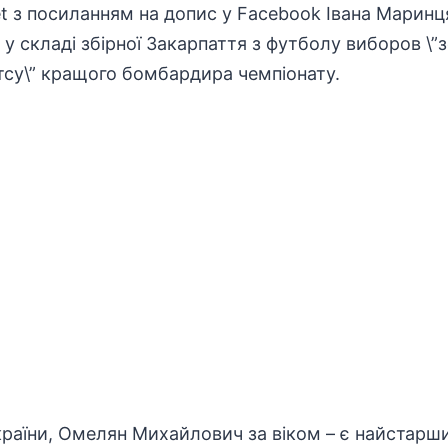
t
з посиланням на допис у Facebook Івана Маринця
\” у складі збірної Закарпаття з футболу виборов \”
утсу\” кращого бомбардира чемпіонату.
країни, Омелян Михайлович за віком – є найстарши