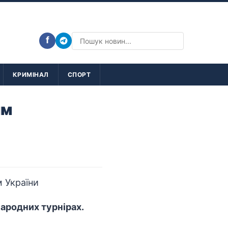
f
КРИМІНАЛ
СПОРТ
им
ародних турнірах.