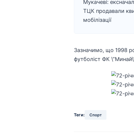
Мукачеві: екснача
ТЦК продавали кви
мобілізації
Зазначимо, що 1998 ро
футболіст ФК \”Минай\”
Теги:
Спорт