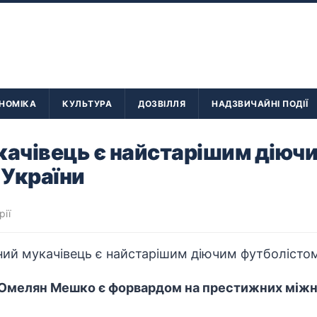
НОМІКА
КУЛЬТУРА
ДОЗВІЛЛЯ
НАДЗВИЧАЙНІ ПОДІЇ
качівець є найстарішим діюч
 України
рії
 Омелян Мешко є форвардом на престижних міжн