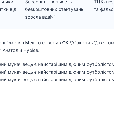
льники
Закарпатті: кількість
ТЦК: не
тки від
безкоштовних стентувань
та фальс
зросла вдвічі
ці Омелян Мешко створив ФК \”Соколята\”, в яком
 Анатолій Нурієв.