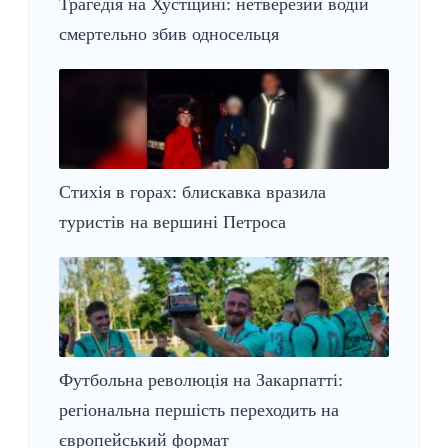
Трагедія на Хустщині: нетверезий водій
смертельно збив односельця
Стихія в горах: блискавка вразила
туристів на вершині Петроса
Футбольна революція на Закарпатті:
регіональна першість переходить на
європейський формат