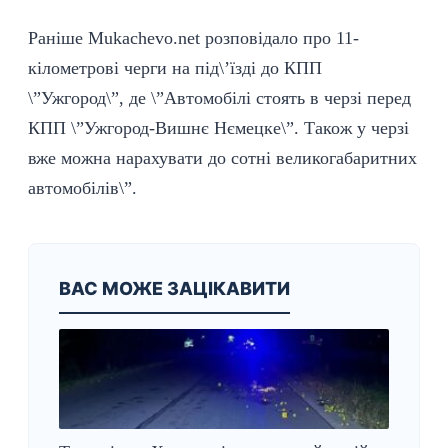
Раніше
Mukachevo.net
розповідало про 11-
кілометрові черги на під\’їзді до КПП
\”Ужгород\”, де \”Автомобілі стоять в черзі перед
КПП \”Ужгород-Вишнє Нємецке\”. Також у черзі
вже можна нарахувати до сотні великогабаритних
автомобілів\”.
ВАС МОЖЕ ЗАЦІКАВИТИ