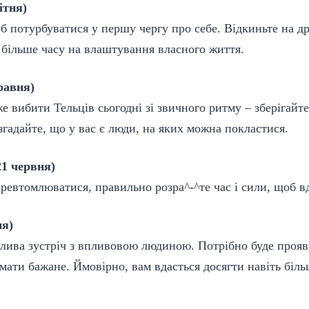
ітня)
б потурбуватися у першу чергу про себе. Відкиньте на д
 більше часу на влаштування власного життя.
равня)
 вибити Тельців сьогодні зі звичного ритму – зберігайте 
згадайте, що у вас є люди, на яких можна покластися.
21 червня)
еревтомлюватися, правильно розра
^-^
те час і сили, щоб в
ня)
жлива зустріч з впливовою людиною. Потрібно буде прояв
мати бажане. Ймовірно, вам вдасться досягти навіть біль