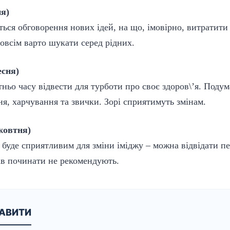
ня)
ться обговорення нових ідей, на що, імовірно, витратити
овсім варто шукати серед рідних.
есня)
тньо часу відвести для турботи про своє здоров\’я. Подум
я, харчування та звички. Зорі сприятимуть змінам.
 жовтня)
 буде сприятливим для зміни іміджу – можна відвідати пе
ав починати не рекомендують.
КАВИТИ