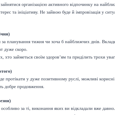
 зайнятися організацією активного відпочинку на найближ
терес та ініціативу. Не зайвою буде й імпровізація у сит
ічня)
 за планування тижня чи хоча б найближчих днів. Вклад
ат дуже скоро.
х, хто займеться своїм здоров’ям та приділить трохи уваг
ютого)
де протікати у дуже позитивному руслі, можливі корисні
ть добре продовження.
резня)
, особливо за ті, виконання яких ви відкладали вже давно.