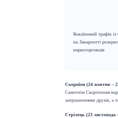
Кокаїновий трафік із
на Закарпатті розкри
наркоторговців
Скорпіон (24 жовтня – 2
Самотнім Скорпіонам варт
запрошеннями друзів, а то
Стрілець (23 листопада 