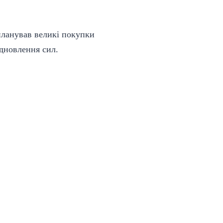
апланував великі покупки
дновлення сил.