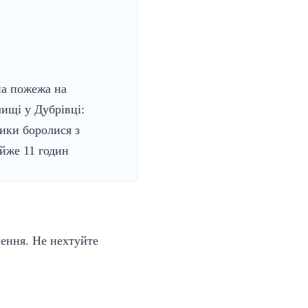
а пожежа на
лищі у Дубрівці:
ики боролися з
йже 11 годин
нення. Не нехтуйте