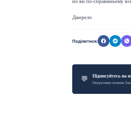
но ви по-справжньому візь
Джерело
Поділитися:
Підписуйтесь на н
💬
Оперативні новини Зак