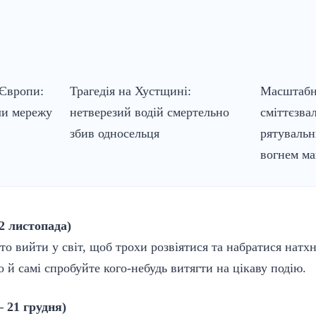
 Європи:
Трагедія на Хустщині:
Масштабн
ли мережу
нетверезий водій смертельно
сміттєзва
збив односельця
рятувальн
вогнем ма
2 листопада)
о вийти у світ, щоб трохи розвіятися та набратися натх
 й самі спробуйте кого-небудь витягти на цікаву подію.
– 21 грудня)