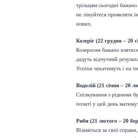
трільцям сьогодні бажано
не лінуйтеся проявляти ін
нових.
Козеріг (22 грудня – 20 с
Козерогам бажано взятися
дадуть відчутний результ
Успіхи чекатимуть і на ти
Водолій (21 січня – 20 л
Спілкування з рідними бу
початі у цей день матиму
Риби (21 лютого – 20 бе
Візьміться за свої справи