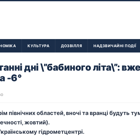
НОМІКА
КУЛЬТУРА
ДОЗВІЛЛЯ
НАДЗВИЧАЙНІ ПОДІЇ
танні дні \”бабиного літа\”: вж
а -6°
во
крім північних областей, вночі та вранці будуть т
печності, жовтий).
Українському гідрометцентрі.