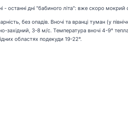
рність, без опадів. Вночі та вранці туман (у півні
но-західний, 3-8 м/с. Температура вночі 4-9° тепл
ахідних областях подекуди 19-22°.