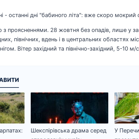
 з проясненнями. 28 жовтня без опадів, лише у з
дних, північних, вдень і в центральних областях м
ігом. Вітер західний та північно-західний, 5-10 м/с
КАВИТИ
Карпатах:
Шекспірівська драма серед
У Перечи