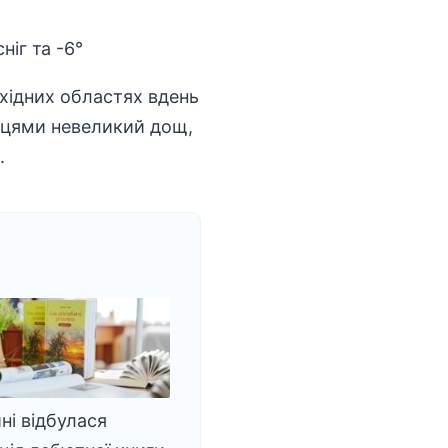
ахідних областях вдень
ісцями невеликий дощ,
.
ні відбулася