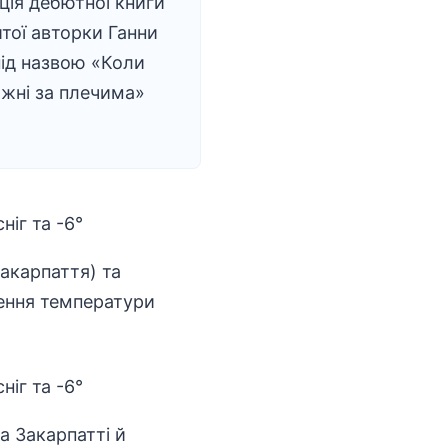
ція дебютної книги
тої авторки Ганни
ід назвою «Коли
ажні за плечима»
Закарпаття) та
иження температури
а Закарпатті й