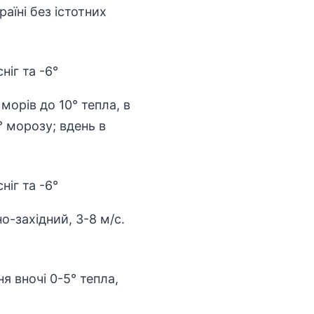
аїні без істотних
орів до 10° тепла, в
° морозу; вдень в
но-західний, 3-8 м/с.
я вночі 0-5° тепла,