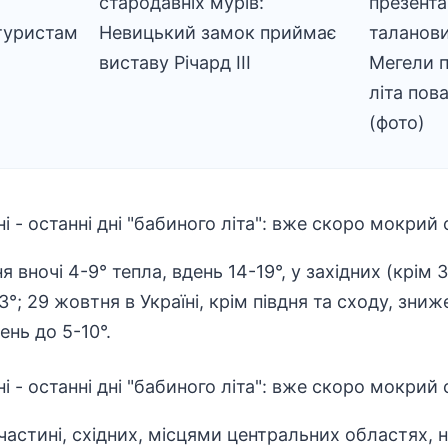
стародавніх мурів:
презента
туристам
Невицький замок приймає
таланови
виставу Річард ІІІ
Мегели п
літа пов
(фото)
вночі 4-9° тепла, вдень 14-19°, у західних (крім 
3°; 29 жовтня в Україні, крім півдня та сходу, зн
ень до 5-10°.
частині, східних, місцями центральних областях, н