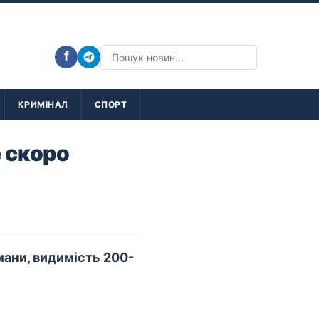
f
КРИМІНАЛ
СПОРТ
е скоро
умани, видимість 200-