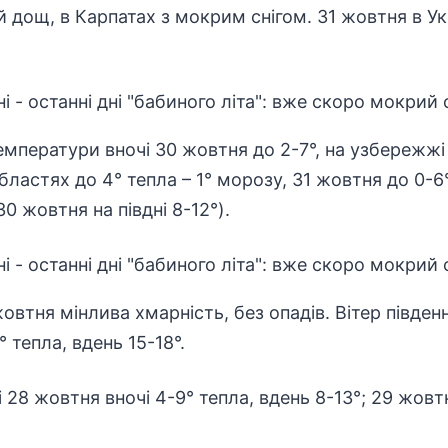
 дощ, в Карпатах з мокрим снігом. 31 жовтня в Укр
ператури вночі 30 жовтня до 2-7°, на узбережжі м
областях до 4° тепла – 1° морозу, 31 жовтня до 0-6
30 жовтня на півдні 8-12°).
жовтня мінлива хмарність, без опадів. Вітер півден
 тепла, вдень 15-18°.
28 жовтня вночі 4-9° тепла, вдень 8-13°; 29 жовтн