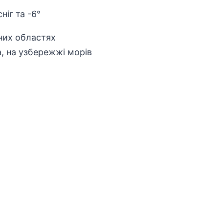
чних областях
а, на узбережжі морів