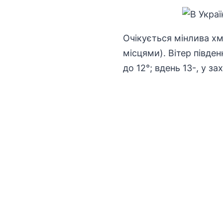
Очікується мінлива хма
місцями). Вітер півден
до 12°; вдень 13-, у з