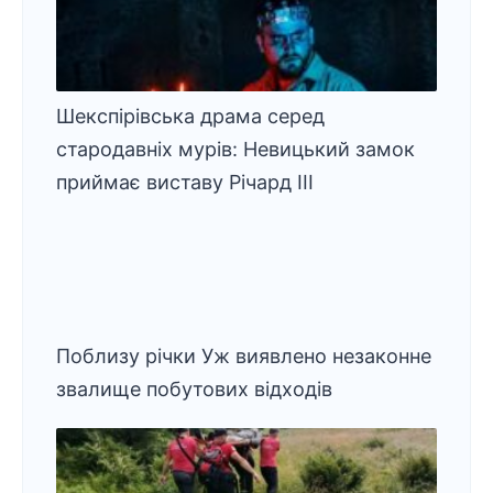
Шекспірівська драма серед
стародавніх мурів: Невицький замок
приймає виставу Річард ІІІ
Поблизу річки Уж виявлено незаконне
звалище побутових відходів