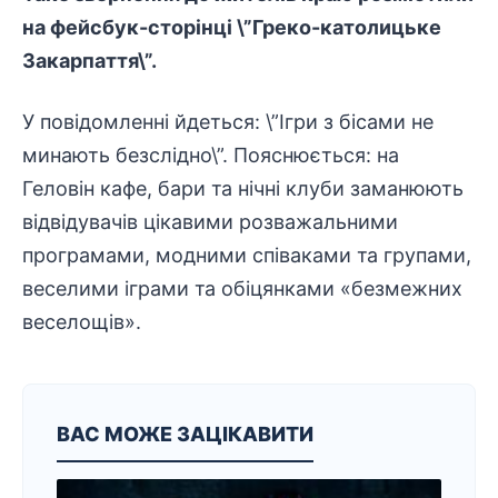
на фейсбук-сторінці \”Греко-католицьке
Закарпаття\”.
У повідомленні йдеться: \”Ігри з бісами не
минають безслідно\”. Пояснюється: на
Геловін кафе, бари та нічні клуби заманюють
відвідувачів цікавими розважальними
програмами, модними співаками та групами,
веселими іграми та обіцянками «безмежних
веселощів».
ВАС МОЖЕ ЗАЦІКАВИТИ