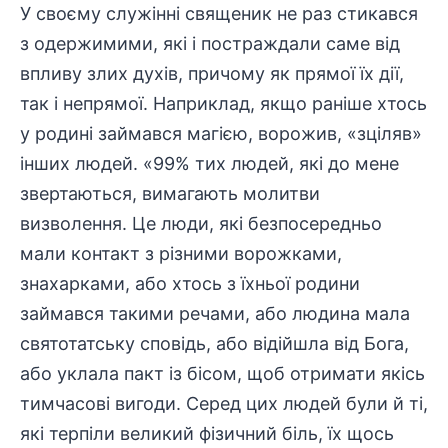
У своєму служінні священик не раз стикався
з одержимими, які і постраждали саме від
впливу злих духів, причому як прямої їх дії,
так і непрямої. Наприклад, якщо раніше хтось
у родині займався магією, ворожив, «зціляв»
інших людей. «99% тих людей, які до мене
звертаються, вимагають молитви
визволення. Це люди, які безпосередньо
мали контакт з різними ворожками,
знахарками, або хтось з їхньої родини
займався такими речами, або людина мала
святотатську сповідь, або відійшла від Бога,
або уклала пакт із бісом, щоб отримати якісь
тимчасові вигоди. Серед цих людей були й ті,
які терпіли великий фізичний біль, їх щось