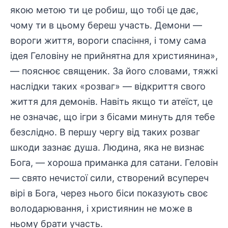
якою метою ти це робиш, що тобі це дає,
чому ти в цьому береш участь. Демони —
вороги життя, вороги спасіння, і тому сама
ідея Геловіну не прийнятна для християнина»,
— пояснює священик. За його словами, тяжкі
наслідки таких «розваг» — відкриття свого
життя для демонів. Навіть якщо ти атеїст, це
не означає, що ігри з бісами минуть для тебе
безслідно. В першу чергу від таких розваг
шкоди зазнає душа. Людина, яка не визнає
Бога, — хороша приманка для сатани. Геловін
— свято нечистої сили, створений всупереч
вірі в Бога, через нього біси показують своє
володарювання, і християнин не може в
ньому брати участь.