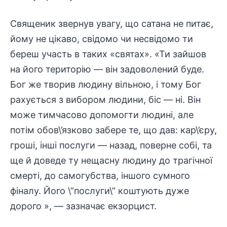
Священик звернув увагу, що сатана не питає,
йому не цікаво, свідомо чи несвідомо ти
береш участь в таких «святах». «Ти зайшов
на його територію — він задоволений буде.
Бог же творив людину вільною, і тому Бог
рахується з вибором людини, біс — ні. Він
може тимчасово допомогти людині, але
потім обов\’язково забере те, що дав: кар\’єру,
гроші, інші послуги — назад, поверне собі, та
ще й доведе ту нещасну людину до трагічної
смерті, до самогубства, іншого сумного
фіналу. Його \”послуги\” коштують дуже
дорого », — зазначає екзорцист.