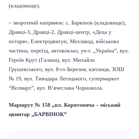
(кладовище).
– зворотний напрямок: с. Барвінок (кладовище),
Дравці-3, Дравці-2, Дравці-центр, «Деца у
нотаря», Електродвигун, Мехзавод, військова
частина, переїзд, автовокзал, ун-г. „Україна”, вул.
Героїв Крут (Галана), вул. Михайла
Грушевського, вул. 8-го Березня, каплиця, ЗОШ
№ 19, вул. Тиводара Легоцького, супермаркет
“Велмарт”, вул. В’ячеслава Чорновола.
Маршрут № 158 „пл. Корятовича – міський
цвинтар „БАРВІНОК”