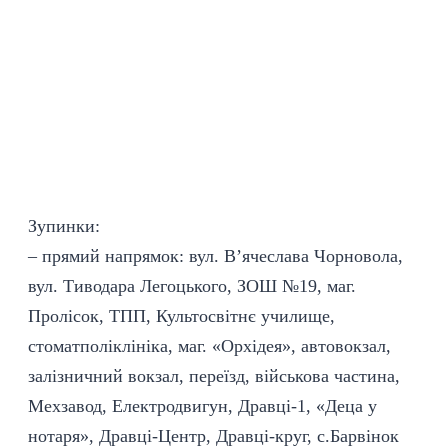
Зупинки:
– прямий напрямок: вул. В’ячеслава Чорновола,
вул. Тиводара Легоцького, ЗОШ №19, маг.
Пролісок, ТПП, Культосвітнє училище,
стоматполіклініка, маг. «Орхідея», автовокзал,
залізничний вокзал, переїзд, військова частина,
Мехзавод, Електродвигун, Дравці-1, «Деца у
нотаря», Дравці-Центр, Дравці-круг, с.Барвінок