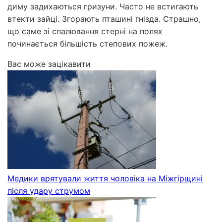
диму задихаються гризуни. Часто не встигають
втекти зайці. Згорають пташині гнізда. Страшно,
що саме зі спалювання стерні на полях
починається більшість степових пожеж.
Вас може зацікавити
Медики врятували життя чоловіка на Міжгірщині
після удару струмом