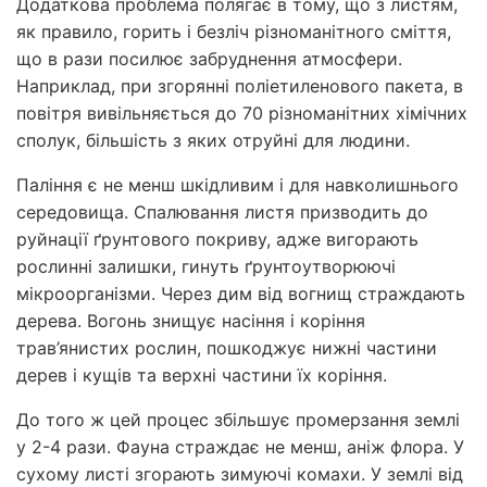
Додаткова проблема полягає в тому, що з листям,
як правило, горить і безліч різноманітного сміття,
що в рази посилює забруднення атмосфери.
Наприклад, при згорянні поліетиленового пакета, в
повітря вивільняється до 70 різноманітних хімічних
сполук, більшість з яких отруйні для людини.
Паління є не менш шкідливим і для навколишнього
середовища. Спалювання листя призводить до
руйнації ґрунтового покриву, адже вигорають
рослинні залишки, гинуть ґрунтоутворюючі
мікроорганізми. Через дим від вогнищ страждають
дерева. Вогонь знищує насіння і коріння
трав’янистих рослин, пошкоджує нижні частини
дерев і кущів та верхні частини їх коріння.
До того ж цей процес збільшує промерзання землі
у 2-4 рази. Фауна страждає не менш, аніж флора. У
сухому листі згорають зимуючі комахи. У землі від