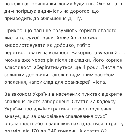
пожеж і загоряння житлових будинків. Окрім того,
дим погіршує видимість на дорогах, що
призводить до збільшення ДТП\”.
Прикро, що палії не розуміють користі опалого
листя та сухої трави. Адже його можна
використовувати як добриво, тобто
перетворювати на компост. Використовувати його
можна вже через рік після закладки. Його корисні
властивості зберігатимуться ще 4 роки. Листя та
залишки деревини також є відмінним засобом
опалення, наприклад для оранжерей міста.
За законом України в населених пунктах відкрите
спалення листя заборонене. Стаття 77 Кодексу
України про адміністративні правопорушення
вказує, що за самовільне спалювання сухої
рослинності або її залишків накладається штраф у
розмірі від 170 до 340 гривень. А стаття 82