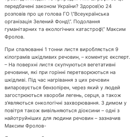
передбачені законом України? Здоров\’ю 24
розповів про це голова ГО \”Всеукраїнська
організація Зелений Фонд\”. Подолання
гуманітарних та екологічних катастроф\” Максим
Фролов.
При спалюванні 1 тонни листя виробляється 9
кілограмів шкідливих речовин, – коментує експерт.
– На поверхні листя скупчуються вегетативні
речовини, які при горінні перетворюються на
шкідливі. Під час нагрівання з цих речовин
випаровується бензопірен, через який у людей
загострюються хвороби легень, серця, а також
з’являються онкологічні захворювання. З димом у
повітря також вивільняються діоксини – одні з
найотруйніших для людини речовин – зазначив
Максим Фролов-