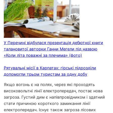
У Перечині відбулася презентація дебютної книги
талановитої авторки Ганни Мегели під назвою
«Коли літа поважні за плечима» (фото)
Рятувальні місії в Карпатах: гірські підрозділи
допомогли трьом туристам за одну добу
Якщо вогонь є на полях, через які проходять
високовольтні лінії електропередач, постає нова
загроза. Густий дим є напівпровідником і здатний
стати причиною короткого замикання лінії
електропередач. Існує також загроза лісових