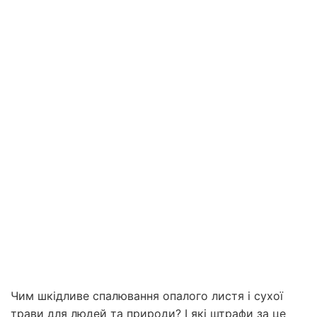
Чим шкідливе спалювання опалого листя і сухої
трави для людей та природи? І які штрафи за це