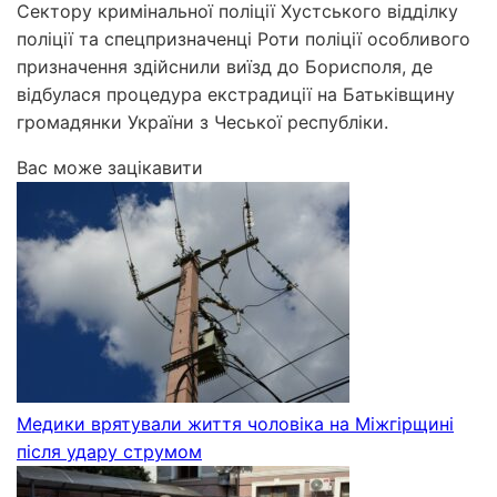
Сектору кримінальної поліції Хустського відділку
поліції та спецпризначенці Роти поліції особливого
призначення здійснили виїзд до Борисполя, де
відбулася процедура екстрадиції на Батьківщину
громадянки України з Чеської республіки.
Вас може зацікавити
Медики врятували життя чоловіка на Міжгірщині
після удару струмом