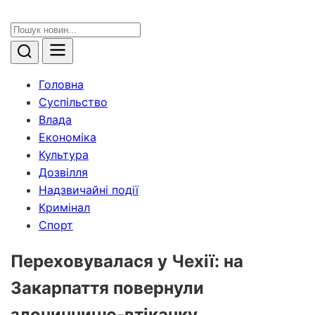
Головна
Суспільство
Влада
Економіка
Культура
Дозвілля
Надзвичайні події
Кримінал
Спорт
Переховувалася у Чехії: на
Закарпаття повернули
злочинницю-втікачку