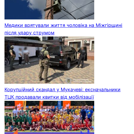
Медики врятували життя чоловіка на Міжгірщині
після удару струмом
Корупційний скандал у Мукачеві: ексначальники
ТЦК продавали квитки від мобілізації