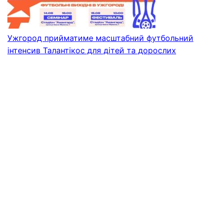
Ужгород прийматиме масштабний футбольний
інтенсив Талантікос для дітей та дорослих