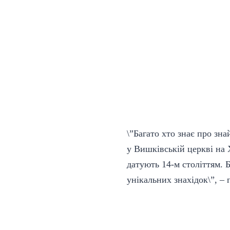
\”Багато хто знає про зн
у Вишківській церкві на 
датують 14-м століттям. 
унікальних знахідок\”, –