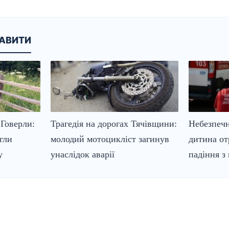
КАВИТИ
Говерли:
Трагедія на дорогах Тячівщини:
Небезпечн
гли
молодий мотоцикліст загинув
дитина от
у
унаслідок аварії
падіння з