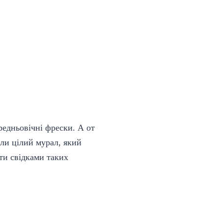
редньовічні фрески. А от
ли цілий мурал, який
ти свідками таких