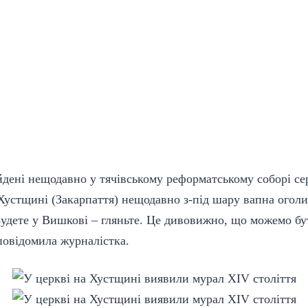
айдені нещодавно у тячівському реформатському соборі се
Хустщині (Закарпаття) нещодавно з-під шару вапна оголи
Будете у Вишкові – гляньте. Це дивовижно, що можемо бу
 повідомила журналістка.