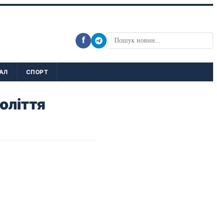
f
АЛ
СПОРТ
оліття