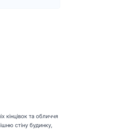
х кінцівок та обличчя
ішню стіну будинку,