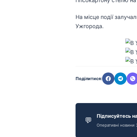
гіпсокартону стелю на 
На місце події залуча
Ужгорода.
Поділитися:
Підписуйтесь на
💬
Оперативні новини 