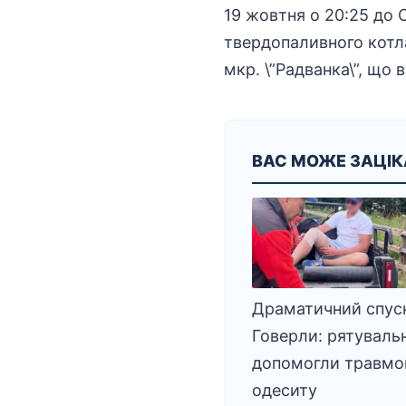
19 жовтня о 20:25 до 
твердопаливного котла
мкр. \”Радванка\”, що 
ВАС МОЖЕ ЗАЦІ
Драматичний спуск
Говерли: рятуваль
допомогли травмо
одеситу