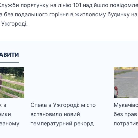
Служби порятунку на лінію 101 надійшло повідомл
 без подальшого горіння в житловому будинку на 
в Ужгороді.
КАВИТИ
 з
Спека в Ужгороді: місто
Мукачівс
ники
встановило новий
без прав 
ваному
температурний рекорд
потрапив 