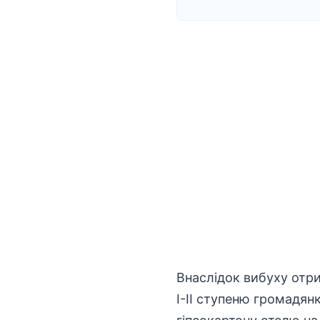
Внаслідок вибуху отри
І-ІІ ступеню громадя