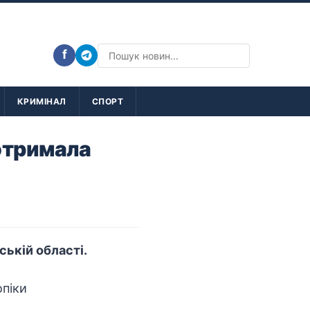
f
КРИМІНАЛ
СПОРТ
 отримала
ькій області.