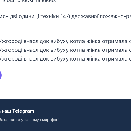
площі 6 кв.м та вікно.
лись дві одиниці техніки 14-ї державної пожежно-р
 наш Telegram!
Закарпаття у вашому смартфоні.