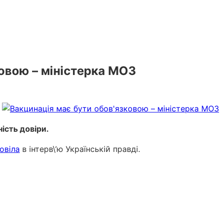
ковою – міністерка МОЗ
ність довіри.
овіла
в інтерв\’ю Українській правді.