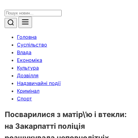
Головна
Суспільство
Влада
Економіка
Культура
Дозвілля
Надзвичайні події
Кримінал
Спорт
Посварилися з матір\’ю і втекли:
на Закарпатті поліція
розшукувала неповнолітніх