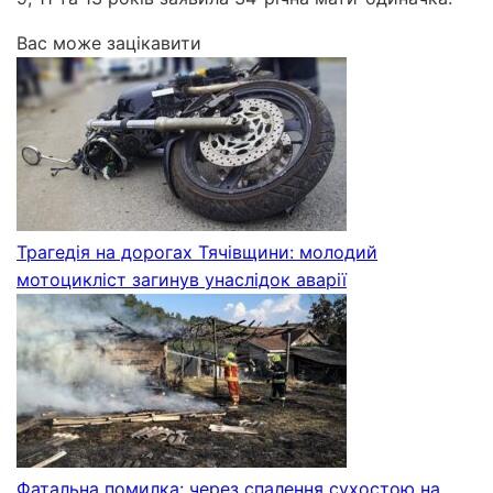
Вас може зацікавити
Трагедія на дорогах Тячівщини: молодий
мотоцикліст загинув унаслідок аварії
Фатальна помилка: через спалення сухостою на