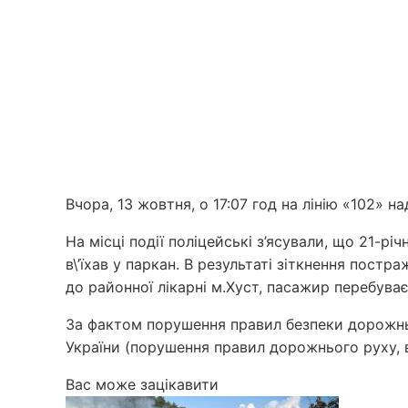
Вчора, 13 жовтня, о 17:07 год на лінію «102» 
На місці події поліцейські з’ясували, що 21-рі
в\’їхав у паркан. В результаті зіткнення пос
до районної лікарні м.Хуст, пасажир перебуває
За фактом порушення правил безпеки дорожнь
України (порушення правил дорожнього руху, в
Вас може зацікавити