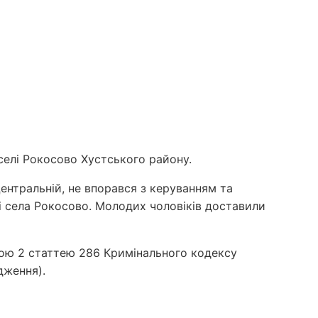
 селі Рокосово Хустського району.
 Центральній, не впорався з керуванням та
ці села Рокосово. Молодих чоловіків доставили
ою 2 статтею 286 Кримінального кодексу
дження).