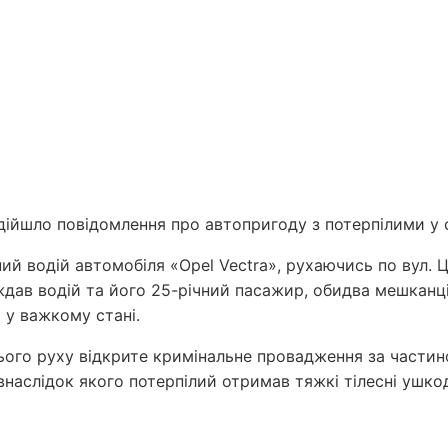
надійшло повідомлення про автопригоду з потерпілими у
чний водій автомобіля «Opel Vectra», рухаючись по вул.
траждав водій та його 25-річний пасажир, обидва мешкан
 у важкому стані.
ого руху відкрите кримінальне провадження за частин
наслідок якого потерпілий отримав тяжкі тілесні ушко