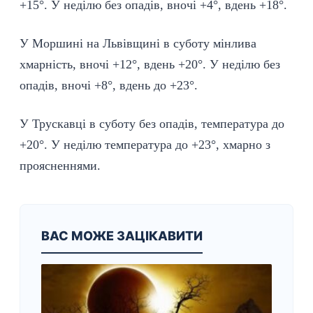
+15°. У неділю без опадів, вночі +4°, вдень +18°.
У Моршині на Львівщині в суботу мінлива
хмарність, вночі +12°, вдень +20°. У неділю без
опадів, вночі +8°, вдень до +23°.
У Трускавці в суботу без опадів, температура до
+20°. У неділю температура до +23°, хмарно з
проясненнями.
ВАС МОЖЕ ЗАЦІКАВИТИ