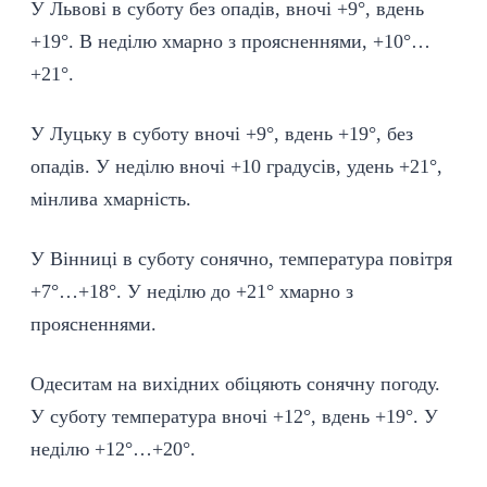
У Львові в суботу без опадів, вночі +9°, вдень
+19°. В неділю хмарно з проясненнями, +10°…
+21°.
У Луцьку в суботу вночі +9°, вдень +19°, без
опадів. У неділю вночі +10 градусів, удень +21°,
мінлива хмарність.
У Вінниці в суботу сонячно, температура повітря
+7°…+18°. У неділю до +21° хмарно з
проясненнями.
Одеситам на вихідних обіцяють сонячну погоду.
У суботу температура вночі +12°, вдень +19°. У
неділю +12°…+20°.