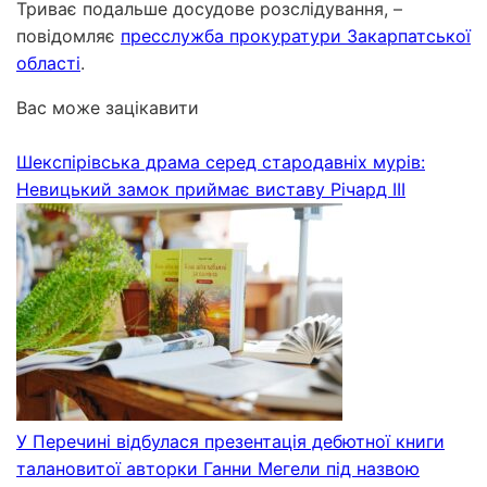
Триває подальше досудове розслідування, –
повідомляє
пресслужба прокуратури Закарпатської
області
.
Вас може зацікавити
Шекспірівська драма серед стародавніх мурів:
Невицький замок приймає виставу Річард ІІІ
У Перечині відбулася презентація дебютної книги
талановитої авторки Ганни Мегели під назвою