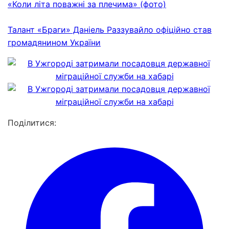
«Коли літа поважні за плечима» (фото)
Талант «Браги» Даніель Раззувайло офіційно став
громадянином України
Поділитися: