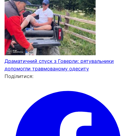
Драматичний спуск з Говерли: рятувальники
допомогли травмованому одеситу
Поділитися: