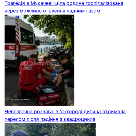
Трагедія в Мукачеві: ціла родина госпіталізована
через можливе отруєння чадним газом
Небезпечна розвага: в Ужгороді дитина отримала
перелом після падіння з квадроцикла