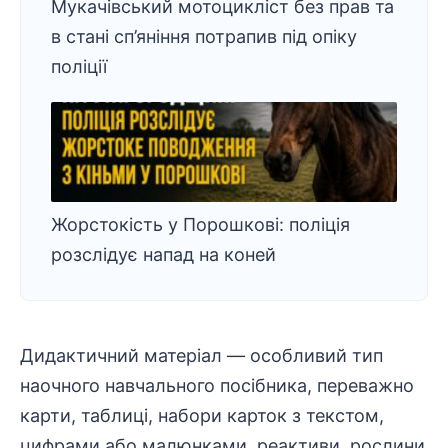
Мукачівський мотоцикліст без прав та
в стані сп’яніння потрапив під опіку
поліції
Жорстокість у Порошкові: поліція
розслідує напад на коней
Дидактичний матеріал — особливий тип
наочного навчального посібника, переважно
карти, таблиці, набори карток з текстом,
цифрами або малюнками, реактиви, рослини