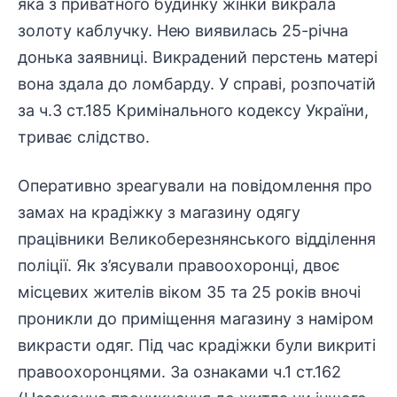
яка з приватного будинку жінки викрала
золоту каблучку. Нею виявилась 25-річна
донька заявниці. Викрадений перстень матері
вона здала до ломбарду. У справі, розпочатій
за ч.3 ст.185 Кримінального кодексу України,
триває слідство.
Оперативно зреагували на повідомлення про
замах на крадіжку з магазину одягу
працівники Великоберезнянського відділення
поліції. Як з’ясували правоохоронці, двоє
місцевих жителів віком 35 та 25 років вночі
проникли до приміщення магазину з наміром
викрасти одяг. Під час крадіжки були викриті
правоохоронцями. За ознаками ч.1 ст.162