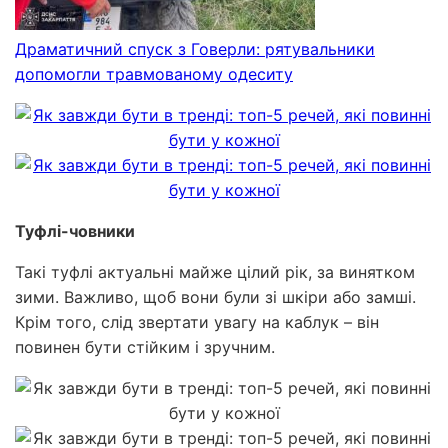
Драматичний спуск з Говерли: рятувальники
допомогли травмованому одеситу
Туфлі-човники
Такі туфлі актуальні майже цілий рік, за винятком
зими. Важливо, щоб вони були зі шкіри або замші.
Крім того, слід звертати увагу на каблук – він
повинен бути стійким і зручним.