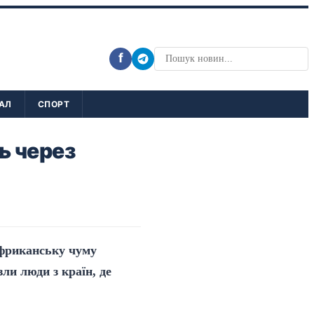
f
АЛ
СПОРТ
ь через
африканську чуму
ли люди з країн, де