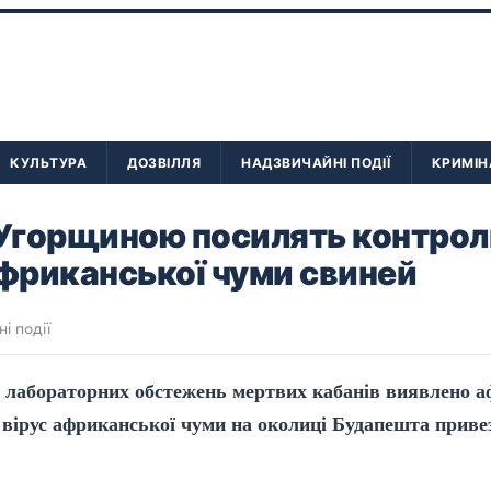
КУЛЬТУРА
ДОЗВІЛЛЯ
НАДЗВИЧАЙНІ ПОДІЇ
КРИМІН
 Угорщиною посилять контрол
фриканської чуми свиней
і події
і лабораторних обстежень мертвих кабанів виявлено 
вірус африканської чуми на околиці Будапешта привез