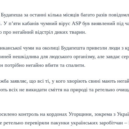
 Будапеша за останні кілька місяців багато разів повідом
і. У п’яти кабанів чумний вірус ASP був виявлений під ч
о про негайний відстріл диких тварин.
иканської чуми на околиці Будапешта привезли люди з кра
иней нешкідлива для людського організму, але завдає сер
н потрібно негайно вбити та спалити.
жба заявляє, що всі ті, у кого хворіють свині мають нег
ть всіх не викидати сміття на природі та ретельно очища
силено контроль на кордонах Угорщини, зокрема з Украї
е ретельно перевіряли пакунки українських заробітчан – 