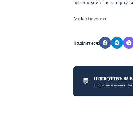
чи салом могли завернути
Mukachevo.net
Поділитися:
Підписуйтесь на н
💬
Оперативні новини Зак