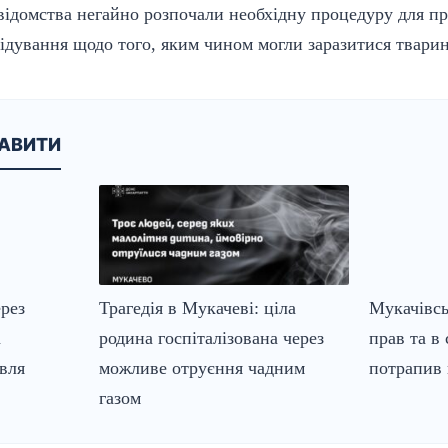
відомства негайно розпочали необхідну процедуру для 
ідування щодо того, яким чином могли заразитися тварин
КАВИТИ
рез
Трагедія в Мукачеві: ціла
Мукачівсь
а
родина госпіталізована через
прав та в 
івля
можливе отруєння чадним
потрапив 
газом