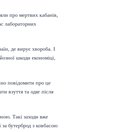
ляли про мертвих кабанів,
ас лабораторних
їн, де вирує хвороба. І
йозної шкоди економіці,
айно повідомити про це
ти взуття та одяг після
ною. Такі заходи вже
і за бутерброд з ковбасою