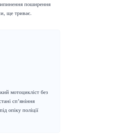
припинення поширення
и, ще триває.
кий мотоцикліст без
стані сп’яніння
під опіку поліції