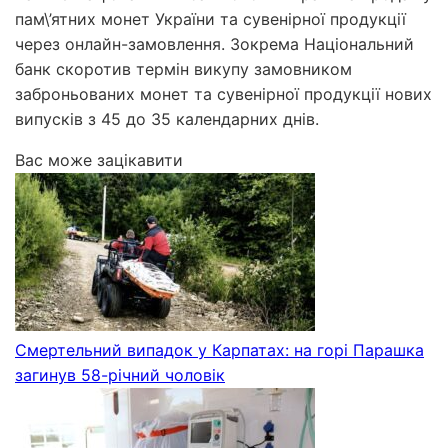
пам\’ятних монет України та сувенірної продукції
через онлайн-замовлення. Зокрема Національний
банк скоротив термін викупу замовником
заброньованих монет та сувенірної продукції нових
випусків з 45 до 35 календарних днів.
Вас може зацікавити
Смертельний випадок у Карпатах: на горі Парашка
загинув 58-річний чоловік