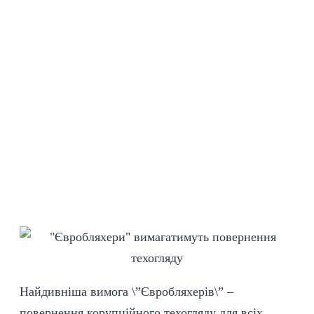
Найдивніша вимога \”Євробляхерів\” –
повернення корупційного техогляду для всіх