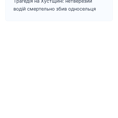
Трагедія на Хустщині: нетверезий
водій смертельно збив односельця