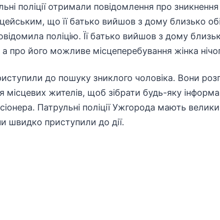
ульні поліції отримали повідомлення про зникнення
цейським, що її батько вийшов з дому близько обі
відомила поліцію. Її батько вийшов з дому близько
 а про його можливе місцеперебування жінка нічог
риступили до пошуку зниклого чоловіка. Вони ро
ня місцевих жителів, щоб зібрати будь-яку інфор
сіонера. Патрульні поліції Ужгорода мають велики
ни швидко приступили до дії.