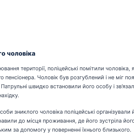
о чоловіка
лювання території, поліцейські помітили чоловіка, 
 пенсіонера. Чоловік був розгублений і не міг поя
 Патрульні швидко встановили його особу і зв’яза
ахідку.
соби зниклого чоловіка поліцейські організували 
авили до місця проживання, де його зустріла його
ким за допомогу у поверненні їхнього близького.