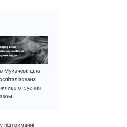
в Мукачеві: ціла
оспіталізована
ожливе отруєння
газом
у підтриманні