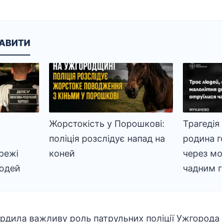
КАВИТИ
Жорстокість у Порошкові:
Трагедія 
поліція розслідує напад на
родина г
режі
коней
через м
людей
чадним 
ердила важливу роль патрульних поліції Ужгорода 