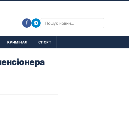
f
КРИМІНАЛ
СПОРТ
пенсіонера