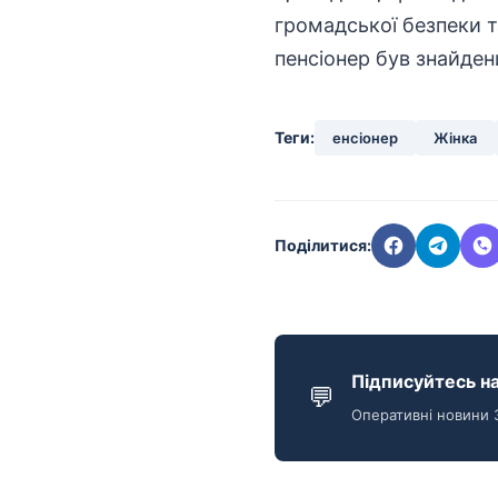
громадської безпеки т
пенсіонер був знайдени
Теги:
енсіонер
Жінка
Поділитися:
Підписуйтесь на
💬
Оперативні новини 