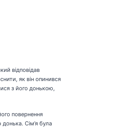
який відповідав
снити, як він опинився
лися з його донькою,
його повернення
 донька. Сім’я була