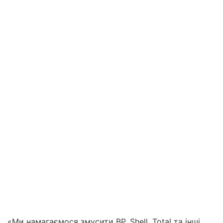
«Ми намагаємося змусити BP, Shell, Total та інші