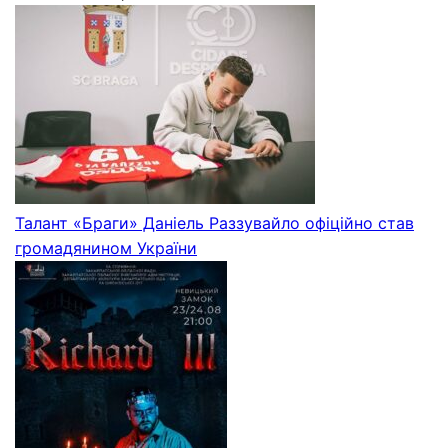
Талант «Браги» Даніель Раззувайло офіційно став
громадянином України