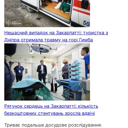
Нещасний випадок на Закарпатті: туристка з
Дніпра отримала травму на горі Гимба
Рятунок сердець на Закарпатті: кількість
безкоштовних стентувань зросла вдвічі
Триває подальше досудове розслідування.