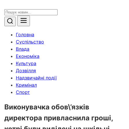
Головна
Суспільство
Влада
Економіка
Культура
Дозвілля
Надзвичайні події
Кримінал
Спорт
Виконувачка обов\’язків
директора привласнила гроші,
котрі були виділені на шкільні