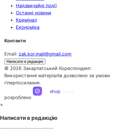
Надзвичайні події
Останні новини
Кримінал
Економіка
Контакти
Email:
zak.kor.mail@gmail.com
Написати в редакцію
© 2026 Закарпатський Кореспондент.
Використання матеріалів дозволено за умови
гіперпосилання.
ua
shop
STUDIO
розроблено
×
Написати в редакцію