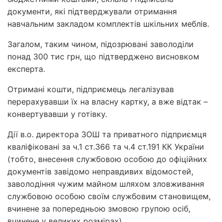
документи, які підтверджували отримання
навчальним закладом комплектів шкільних меблів.
Загалом, таким чином, підозрювані заволоділи
понад 300 тис грн, що підтверджено висновком
експерта.
Отримані кошти, підприємець легалізував
перерахувавши їх на власну картку, а вже відтак –
конвертувавши у готівку.
Дії в.о. директора ЗОШ та приватного підприємця
кваліфіковані за ч.1 ст.366 та ч.4 ст.191 КК України
(тобто, внесення службовою особою до офіційних
документів завідомо неправдивих відомостей,
заволодіння чужим майном шляхом зловживання
службовою особою своїм службовим становищем,
вчинене за попередньою змовою групою осіб,
вчинене у великих розмірах).