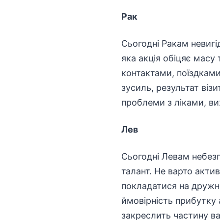
Рак
Сьогодні Ракам невигі
яка акція обіцяє масу 
контактами, поїздками
зусиль, результат віз
проблеми з ліками, ви
Лев
Сьогодні Левам небезп
талант. Не варто акти
покладатися на дружні 
ймовірність прибутку 
закреслить частину ва