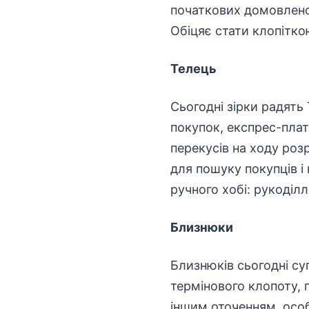
початкових домовлено
Обіцяє стати клопітк
Телець
Сьогодні зірки радят
покупок, експрес-плате
перекусів на ходу ро
для пошуку покупців і 
ручного хобі: рукоділл
Близнюки
Близнюків сьогодні с
термінового клопоту, 
іншим оточенням, особл