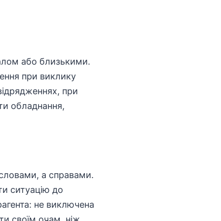
налом або близькими.
ення при виклику
 відрядженнях, при
ти обладнання,
 словами, а справами.
ти ситуацію до
рагента: не виключена
и своїм очам, ніж