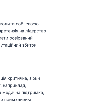
шкодити собі своєю
претензія на лідерство
тати розірваний
путаційний збиток,
ція критична, зірки
, наприклад,
та медична підтримка,
і з примхливим