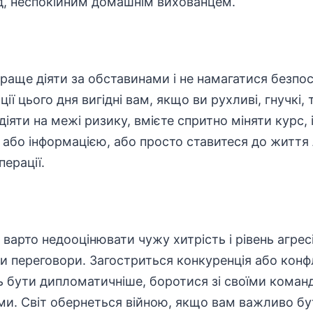
, неспокійним домашнім вихованцем.
раще діяти за обставинами і не намагатися безпо
ії цього дня вигідні вам, якщо ви рухливі, гнучкі, 
діяти на межі ризику, вмієте спритно міняти курс, 
або інформацією, або просто ставитеся до життя 
перації.
 варто недооцінювати чужу хитрість і рівень агрес
и переговори. Загостриться конкуренція або конф
ь бути дипломатичніше, боротися зі своїми коман
и. Світ обернеться війною, якщо вам важливо бут