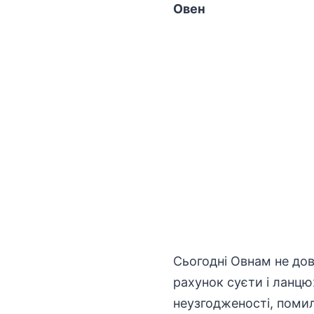
Овен
Сьогодні Овнам не дов
рахунок суєти і ланцю
неузгодженості, поми