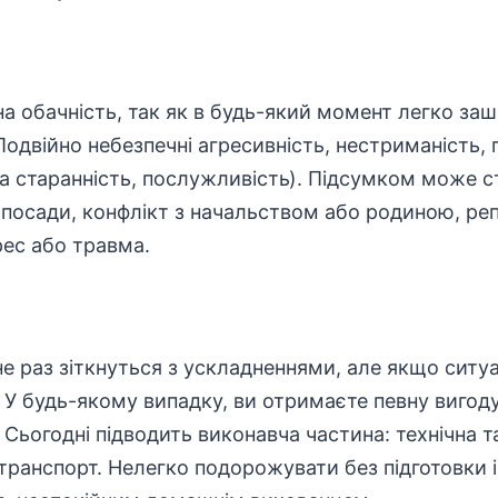
на обачність, так як в будь-який момент легко за
одвійно небезпечні агресивність, нестриманість, 
на старанність, послужливість). Підсумком може с
з посади, конфлікт з начальством або родиною, ре
рес або травма.
е раз зіткнуться з ускладненнями, але якщо ситуа
У будь-якому випадку, ви отримаєте певну вигоду
. Сьогодні підводить виконавча частина: технічна 
 транспорт. Нелегко подорожувати без підготовки 