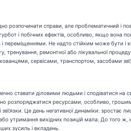
дно розпочинати справи, але проблематичний і по
турбот і побічних ефектів, особливо, якщо вона по
 і переміщеннями. Не надто стійким може бути і к
иту, тренування, ремонтної або лікувальної процед
хованцями, сервісами, транспортом, засобами зв\’
ечно ставати діловими людьми і сподіватися на с
вно розпоряджатися ресурсами, особливо, грошима
зв\’язки. Це день негативної динаміки: зростає ли
або утримання вихідних позицій мала. До того ж,
ших зусиль і вкладень.