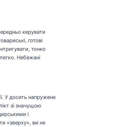
середньо керувати
товариські, готові
інтригувати, тонко
легко. Небажані
ії. У досить напружене
лікт зі значущою
дирськими і
и «зверху», ви не