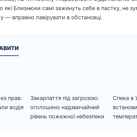
 які Близнюки самі заженуть себе в пастку, не з
ху — вправно лавірувати в обстановці.
КАВИТИ
ез прав:
Закарпаття під загрозою:
Спека в 
али водія
оголошено надзвичайний
встанов
рівень пожежної небезпеки
темпера