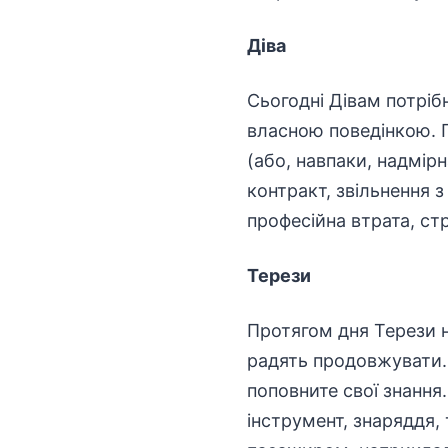
Діва
Сьогодні Дівам потріб
власною поведінкою. П
(або, навпаки, надмір
контракт, звільнення 
професійна втрата, ст
Терези
Протягом дня Терези н
радять продовжувати. 
поповните свої знання
інструмент, знаряддя,