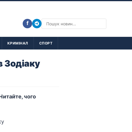
f
КРИМІНАЛ
СПОРТ
в Зодіаку
 Читайте, чого