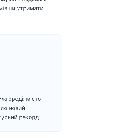
умівши утримати
Ужгороді: місто
ило новий
турний рекорд