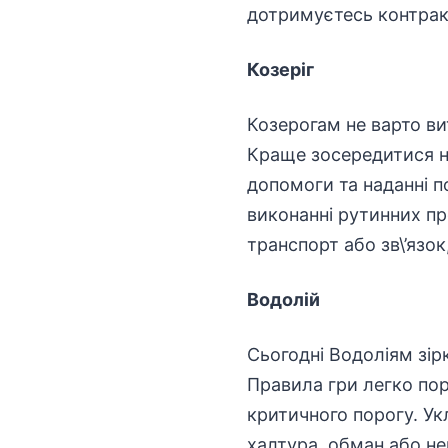
дотримуєтесь контракту
Козеріг
Козерогам не варто ви
Краще зосередитися н
допомоги та наданні по
виконанні рутинних пр
транспорт або зв\’язо
Водолій
Сьогодні Водоліям зір
Правила гри легко пор
критичного порогу. Ук
халтура, обман або не