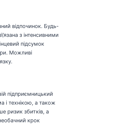
вний відпочинок. Будь-
в\’язана з інтенсивними
інцевий підсумок
ури. Можливі
язку.
вій підприємницький
 і технікою, а також
ше ризик збитків, а
 необачний крок