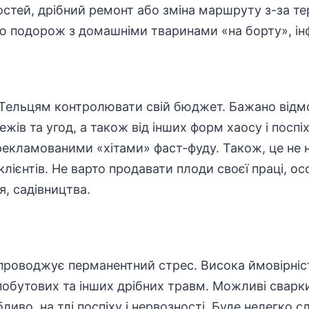
стей, дрібний ремонт або зміна маршруту з-за те
ою подорож з домашніми тваринами «на борту», ін
ь Тельцям контролювати свій бюджет. Бажано відм
жів та угод, а також від інших форм хаосу і поспіх
зрекламованими «хітами» фаст-фуду. Також, це н
клієнтів. Не варто продавати плоди своєї праці, о
я, садівництва.
упроводжує перманентний стрес. Висока ймовірніс
побутових та інших дрібних травм. Можливі свар
иво, на тлі поспіху і нервозності. Буде нелегко с