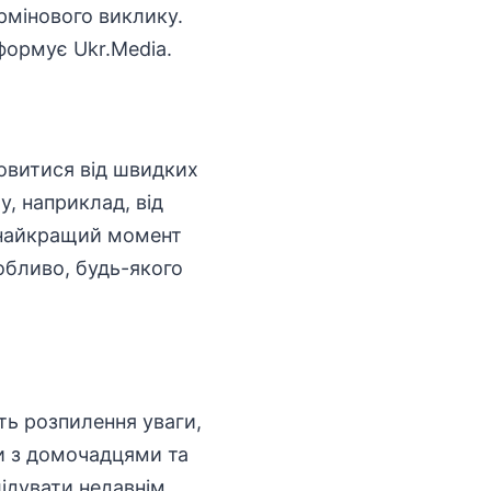
рмінового виклику.
формує Ukr.Media.
овитися від швидких
у, наприклад, від
е найкращий момент
собливо, будь-якого
ть розпилення уваги,
ки з домочадцями та
лідувати недавнім