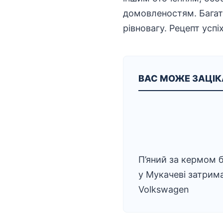
домовленостям. Багато
рівновагу. Рецепт успі
ВАС МОЖЕ ЗАЦІ
П’яний за кермом б
у Мукачеві затрим
Volkswagen