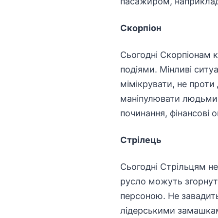
пасажиром, наприклад
Скорпіон
Сьогодні Скорпіонам к
подіями. Мінливі ситуац
мімікрувати, не проти 
маніпулювати людьми 
починання, фінансові о
Стрілець
Сьогодні Стрільцям не
русло можуть згорнут
персоною. Не завадит
лідерськими замашкам