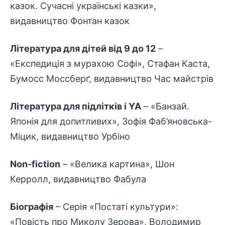
казок. Сучасні українські казки»,
видавництво Фонтан казок
Література для дітей від 9 до 12
–
«Експедиція з мурахою Софі», Стафан Каста,
Бумосс Моссберґ, видавництво Час майстрів
Література для підлітків і YA
– «Банзай.
Японія для допитливих», Зофія Фаб’яновська-
Міцик, видавництво Урбіно
Non-fiction
– «Велика картина», Шон
Керролл, видавництво Фабула
Біографія
– Серія «Постаті культури»:
«Повість про Миколу Зерова», Володимир