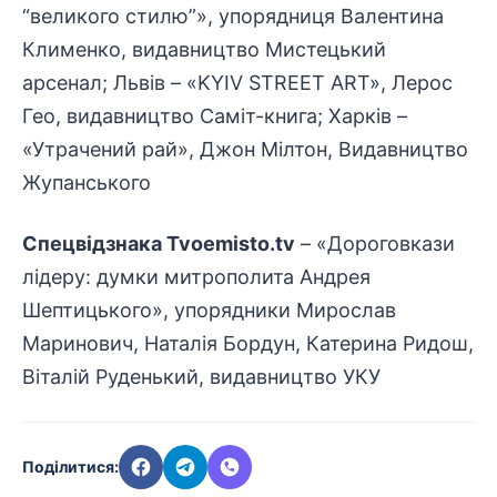
“великого стилю”», упорядниця Валентина
Клименко, видавництво Мистецький
арсенал; Львів – «KYIV STREET ART», Лерос
Гео, видавництво Саміт-книга; Харків –
«Утрачений рай», Джон Мілтон, Видавництво
Жупанського
Спецвідзнака Tvoemisto.tv
– «Дороговкази
лідеру: думки митрополита Андрея
Шептицького», упорядники Мирослав
Маринович, Наталія Бордун, Катерина Ридош,
Віталій Руденький, видавництво УКУ
Поділитися: