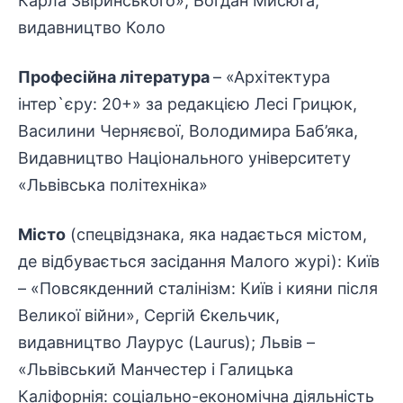
Карла Звіринського», Богдан Мисюга,
видавництво Коло
Професійна література
– «Архітектура
інтер`єру: 20+» за редакцією Лесі Грицюк,
Василини Черняєвої, Володимира Баб’яка,
Видавництво Національного університету
«Львівська політехніка»
Місто
(спецвідзнака, яка надається містом,
де відбувається засідання Малого журі): Київ
– «Повсякденний сталінізм: Київ і кияни після
Великої війни», Сергій Єкельчик,
видавництво Лаурус (Laurus); Львів –
«Львівський Манчестер і Галицька
Каліфорнія: соціально-економічна діяльність