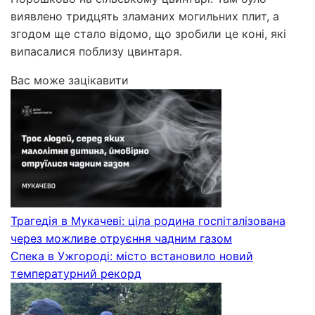
виявлено тридцять зламаних могильних плит, а
згодом ще стало відомо, що зробили це коні, які
випасалися поблизу цвинтаря.
Вас може зацікавити
Трагедія в Мукачеві: ціла родина госпіталізована
через можливе отруєння чадним газом
Спека в Ужгороді: місто встановило новий
температурний рекорд