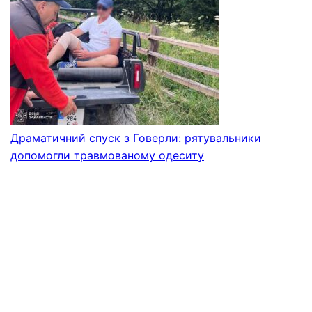
Драматичний спуск з Говерли: рятувальники
допомогли травмованому одеситу