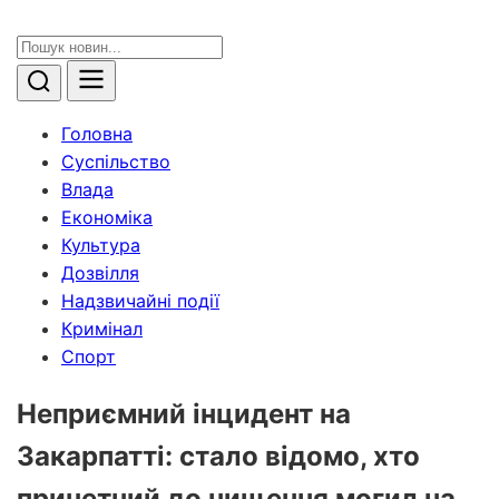
Головна
Суспільство
Влада
Економіка
Культура
Дозвілля
Надзвичайні події
Кримінал
Спорт
Неприємний інцидент на
Закарпатті: стало відомо, хто
причетний до нищення могил на