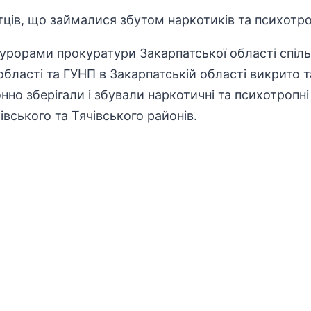
рорами прокуратури Закарпатської області спільн
області та ГУНП в Закарпатській області викрито 
онно зберігали і збували наркотичні та психотропні
вського та Тячівського районів.