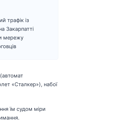
ий трафік із
на Закарпатті
и мережу
говців
 (автомат
лет «Сталкер»), набої
ння їм судом міри
римання.