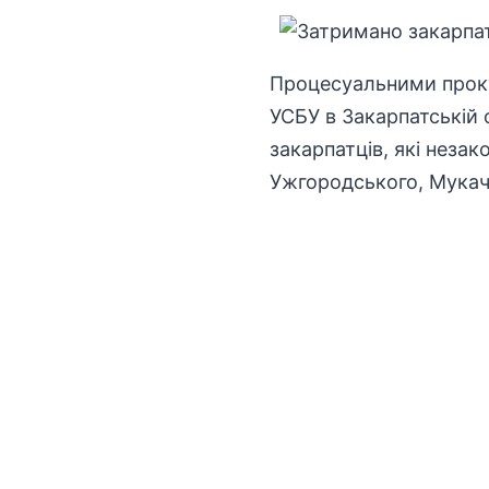
Процесуальними проку
УСБУ в Закарпатській 
закарпатців, які незак
Ужгородського, Мукачі