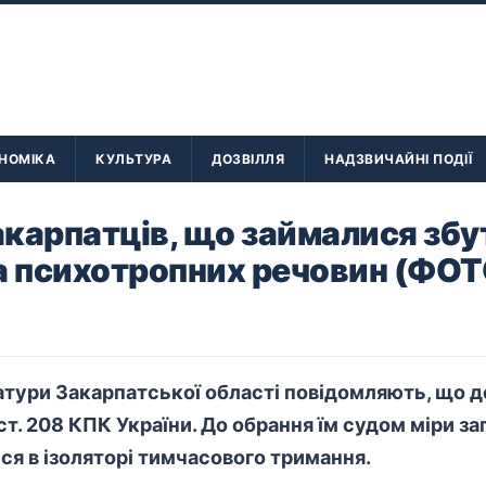
НОМІКА
КУЛЬТУРА
ДОЗВІЛЛЯ
НАДЗВИЧАЙНІ ПОДІЇ
карпатців, що займалися зб
а психотропних речовин (ФОТ
тури Закарпатської області повідомляють, що де
т. 208 КПК України. До обрання їм судом міри за
я в ізоляторі тимчасового тримання.