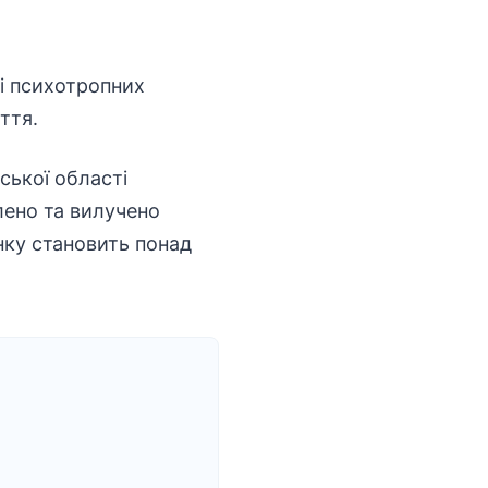
і психотропних
ття.
ської області
лено та вилучено
нку становить понад