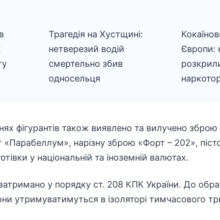
в
Трагедія на Хустщині:
Кокаїнов
К
нетверезий водій
Європи: 
ту
смертельно збив
розкрил
односельця
наркотор
нях фігурантів також виявлено та вилучено зброю
 «Парабеллум», нарізну зброю «Форт – 202», пісто
готівки у національній та іноземній валютах.
затримано у порядку ст. 208 КПК України. До обра
они утримуватимуться в ізоляторі тимчасового т