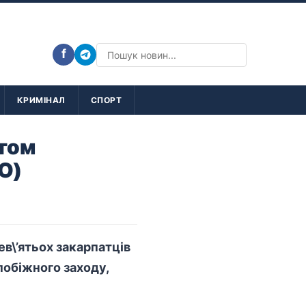
f
КРИМІНАЛ
СПОРТ
утом
О)
в\’ятьох закарпатців
побіжного заходу,