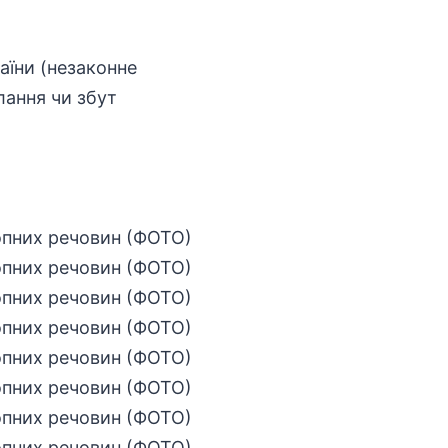
аїни (незаконне
лання чи збут