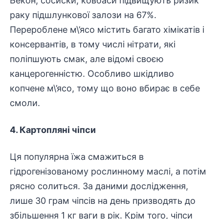
Бекон, сосиски, ковбаси підвищують ризик
раку підшлункової залози на 67%.
Перероблене м\’ясо містить багато хімікатів і
консервантів, в тому числі нітрати, які
поліпшують смак, але відомі своєю
канцерогенністю. Особливо шкідливо
копчене м\’ясо, тому що воно вбирає в себе
смоли.
4. Картопляні чіпси
Ця популярна їжа смажиться в
гідрогенізованому рослинному маслі, а потім
рясно солиться. За даними дослідження,
лише 30 грам чіпсів на день призводять до
збільшення 1 кг ваги в рік. Крім того, чіпси