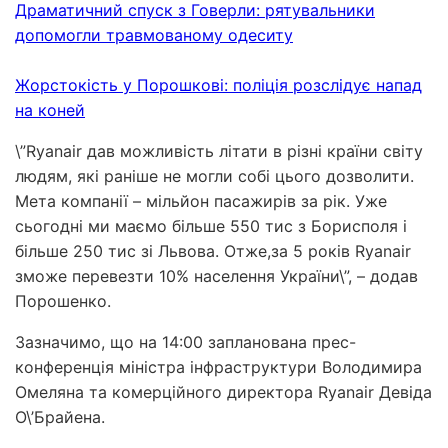
Драматичний спуск з Говерли: рятувальники
допомогли травмованому одеситу
Жорстокість у Порошкові: поліція розслідує напад
на коней
\”Ryanair дав можливість літати в різні країни світу
людям, які раніше не могли собі цього дозволити.
Мета компанії – мільйон пасажирів за рік. Уже
сьогодні ми маємо більше 550 тис з Борисполя і
більше 250 тис зі Львова. Отже,за 5 років Ryanair
зможе перевезти 10% населення України\”, – додав
Порошенко.
Зазначимо, що на 14:00 запланована прес-
конференція міністра інфраструктури Володимира
Омеляна та комерційного директора Ryanair Девіда
О\’Брайена.