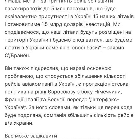
\”Наша мета – за три-п\’ять років збільшити
пасажиропотік до 5 млн пасажирів, що буде
еквівалентно присутності в Україні 15 наших літаків
і становитиме 1,5 млрд доларів інвестицій. Ми
сподіваємося, що наші літаки будуть розміщені на
території України і будемо сподіватися, що будемо
літати з України саме як зі своєї бази\”, – заявив
О\’Брайен.
Він також підкреслив, що наразі основною
проблемою, що стосується збільшення кількості
рейсів авіакомпанії в Україні, є протекціоністська
політика на рівні Євросоюзу з боку Німеччини,
Франції, Італії та Бельгії, передає \”Інтерфакс-
Україна\”. За його словами, як тільки ця перешкода
буде подолана, компанія збільшить кількість рейсів
в/з України.
Вас може зацікавити