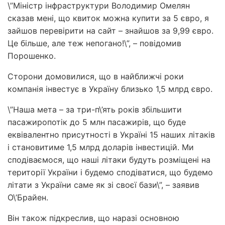
\”Міністр інфраструктури Володимир Омелян
сказав мені, що квиток можна купити за 5 євро, я
зайшов перевірити на сайт – знайшов за 9,99 євро.
Це більше, але теж непогано!\”, – повідомив
Порошенко.
Сторони домовилися, що в найближчі роки
компанія інвестує в Україну близько 1,5 млрд євро.
\”Наша мета – за три-п\’ять років збільшити
пасажиропотік до 5 млн пасажирів, що буде
еквівалентно присутності в Україні 15 наших літаків
і становитиме 1,5 млрд доларів інвестицій. Ми
сподіваємося, що наші літаки будуть розміщені на
території України і будемо сподіватися, що будемо
літати з України саме як зі своєї бази\”, – заявив
О\’Брайен.
Він також підкреслив, що наразі основною