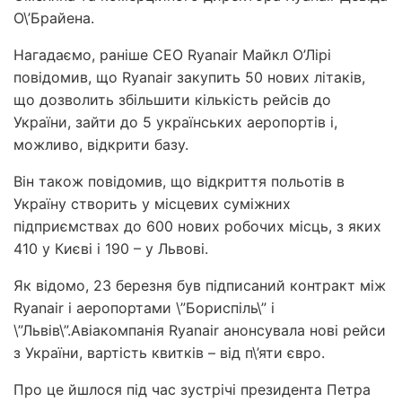
О\’Брайена.
Нагадаємо, раніше CEO Ryanair Майкл О’Лірі
повідомив, що Ryanair закупить 50 нових літаків,
що дозволить збільшити кількість рейсів до
України, зайти до 5 українських аеропортів і,
можливо, відкрити базу.
Він також повідомив, що відкриття польотів в
Україну створить у місцевих суміжних
підприємствах до 600 нових робочих місць, з яких
410 у Києві і 190 – у Львові.
Як відомо, 23 березня був підписаний контракт між
Ryanair і аеропортами \”Бориспіль\” і
\”Львів\”.Авіакомпанія Ryanair анонсувала нові рейси
з України, вартість квитків – від п\’яти євро.
Про це йшлося під час зустрічі президента Петра