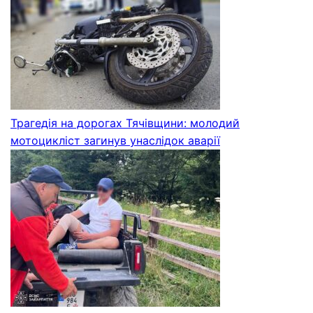
Трагедія на дорогах Тячівщини: молодий
мотоцикліст загинув унаслідок аварії