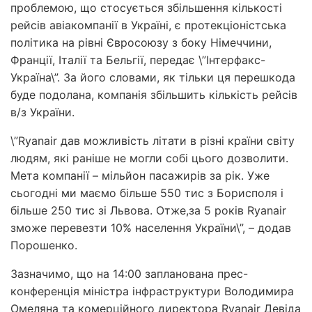
проблемою, що стосується збільшення кількості
рейсів авіакомпанії в Україні, є протекціоністська
політика на рівні Євросоюзу з боку Німеччини,
Франції, Італії та Бельгії, передає \”Інтерфакс-
Україна\”. За його словами, як тільки ця перешкода
буде подолана, компанія збільшить кількість рейсів
в/з України.
\”Ryanair дав можливість літати в різні країни світу
людям, які раніше не могли собі цього дозволити.
Мета компанії – мільйон пасажирів за рік. Уже
сьогодні ми маємо більше 550 тис з Борисполя і
більше 250 тис зі Львова. Отже,за 5 років Ryanair
зможе перевезти 10% населення України\”, – додав
Порошенко.
Зазначимо, що на 14:00 запланована прес-
конференція міністра інфраструктури Володимира
Омеляна та комерційного директора Ryanair Девіда