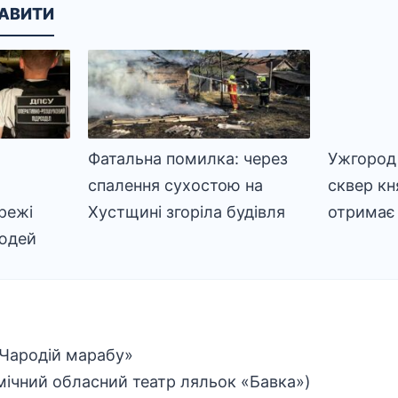
КАВИТИ
Фатальна помилка: через
Ужгород 
спалення сухостою на
сквер кн
режі
Хустщині згоріла будівля
отримає 
людей
 «Чародій марабу»
мічний обласний театр ляльок «Бавка»)