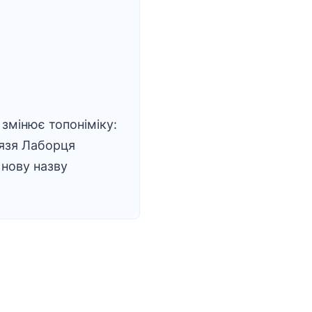
змінює топоніміку:
язя Лаборця
нову назву