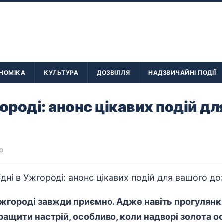
НОМІКА
КУЛЬТУРА
ДОЗВІЛЛЯ
НАДЗВИЧАЙНІ ПОДІЇ
городі: анонс цікавих подій д
о
Ужгороді завжди приємно. Адже навіть прогулян
ащити настрій, особливо, коли надворі золота ос