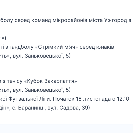
утболу серед команд мікрорайонів міста Ужгород 
т»)
ті з гандболу «Стрімкий м’яч» серед юнаків
ь», вул. Заньковецької, 5)
р з тенісу «Кубок Закарпаття»
ь», вул. Заньковецької, 5)
кої Футзальної Ліги. Початок 18 листопада о 12.10
н», с. Баранинці, вул. Садова, 39)