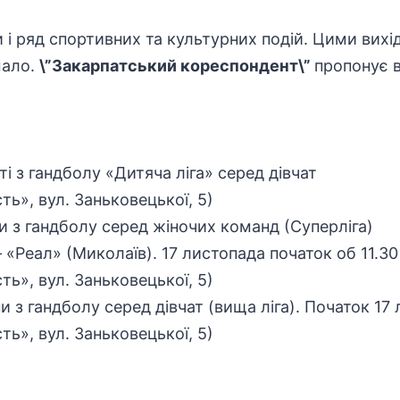
 і ряд спортивних та культурних подій. Цими вихі
мало.
\”Закарпатський кореспондент\”
пропонує в
і з гандболу «Дитяча ліга» серед дівчат
ь», вул. Заньковецької, 5)
ни з гандболу серед жіночих команд (Суперліга)
 «Реал» (Миколаїв). 17 листопада початок об 11.30
ь», вул. Заньковецької, 5)
и з гандболу серед дівчат (вища ліга). Початок 17 
ь», вул. Заньковецької, 5)