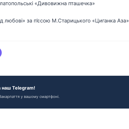
. Златопольські «Дивовижна пташечка»
ід любові» за п’єсою М.Старицького «Циганка Аза»
 наш Telegram!
Закарпаття у вашому смартфоні.