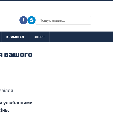
f
КРИМІНАЛ
СПОРТ
ля вашого
ки улюбленими
інь.