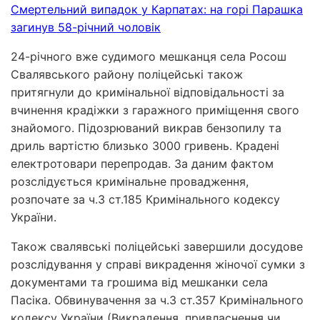
Смертельний випадок у Карпатах: на горі Парашка
загинув 58-річний чоловік
24-річного вже судимого мешканця села Росош
Свалявського району поліцейські також
притягнули до кримінальної відповідальності за
вчинення крадіжки з гаражного приміщення свого
знайомого. Підозрюваний викрав бензопилу та
дриль вартістю близько 3000 гривень. Крадені
електротовари перепродав. За даним фактом
розслідується кримінальне провадження,
розпочате за ч.3 ст.185 Кримінального кодексу
України.
Також свалявські поліцейські завершили досудове
розслідування у справі викрадення жіночої сумки з
документами та грошима від мешканки села
Пасіка. Обвинувачення за ч.3 ст.357 Кримінального
кодексу України (Викрадення, привласнення чи