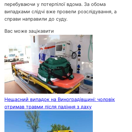
перебуваючи у потерпілої вдома. За обома
випадками слідчі вже провели розслідування, а
справи направили до суду.
Вас може зацікавити
Нещасний випадок на Виноградівщині: чоловік
отримав травми після падіння з даху