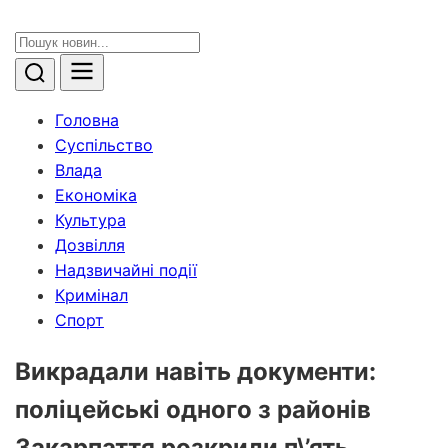
Головна
Суспільство
Влада
Економіка
Культура
Дозвілля
Надзвичайні події
Кримінал
Спорт
Викрадали навіть документи:
поліцейські одного з районів
Закарпаття розкрили п\’ять