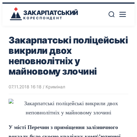
ЗАКАРПАТСЬКИЙ
КОРЕСПОНДЕНТ
Закарпатські поліцейські
викрили двох
неповнолітніх у
майновому злочині
07.11.2018 16:18
/
Кримінал
У місті Перечин з приміщення залізничного
вокзалу було скоєно крадіжку комп\’ютерної