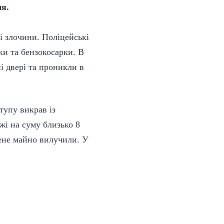
ня.
і злочини. Поліцейські
ки та бензокосарки. В
і двері та проникли в
тупу викрав із
жі на суму близько 8
ене майно вилучили. У