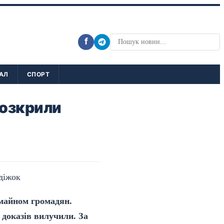
f
АЛ
СПОРТ
розкрили
 майном громадян.
доказів вилучили. За