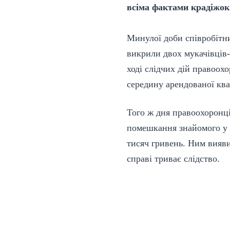
всіма фактами крадіжок 
Минулої доби співробітни
викрили двох мукачівців-
ході слідчих дій правоох
середину арендованої ква
Того ж дня правоохоронці
помешкання знайомого у с
тисяч гривень. Ним вияв
справі триває слідство.