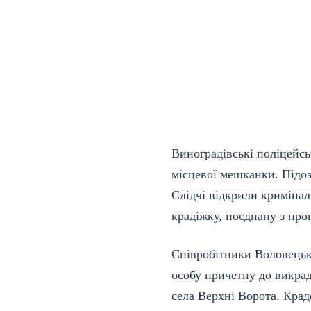
Виноградівські поліцейсь
місцевої мешканки. Підо
Слідчі відкрили кримінал
крадіжку, поєднану з пр
Співробітники Воловецьк
особу причетну до викра
села Верхні Ворота. Крад