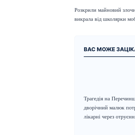
Розкрили майновий злочин
викрала від школярки моб
ВАС МОЖЕ ЗАЦІ
Трагедія на Перечинщ
дворічний малюк пот
лікарні через отруєн