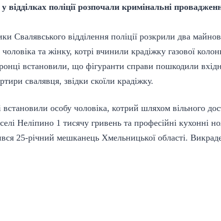
у відділках поліції розпочали кримінальні проваджен
ки Свалявського відділення поліції розкрили два майнов
 чоловіка та жінку, котрі вчинили крадіжку газової колон
оронці встановили, що фігуранти справи пошкодили вхідн
ртири свалявця, звідки скоїли крадіжку.
 встановили особу чоловіка, котрий шляхом вільного дос
елі Неліпино 1 тисячу гривень та професійні кухонні но
ився 25-річний мешканець Хмельницької області. Викрад