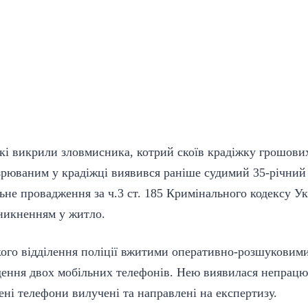
кі викрили зловмисника, котрий скоїв крадіжку грошови
зрюваним у крадіжці виявився раніше судимий 35-річний
ьне провадження за ч.3 ст. 185 Кримінального кодексу Ук
оникненням у житло.
ого відділення поліції вжитими оперативно-розшуковим
дення двох мобільних телефонів. Нею виявилася непрац
ені телефони вилучені та направлені на експертизу.