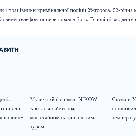
 і працівники кримінальної поліції Ужгорода. 52-річна
ільний телефон та перепродала його. В поліції за даним 
КАВИТИ
ині:
Музичний феномен NIKOW
Спека в У
рапив до
завітає до Ужгорода з
встанови
ня паливом
масштабним національним
температу
туром