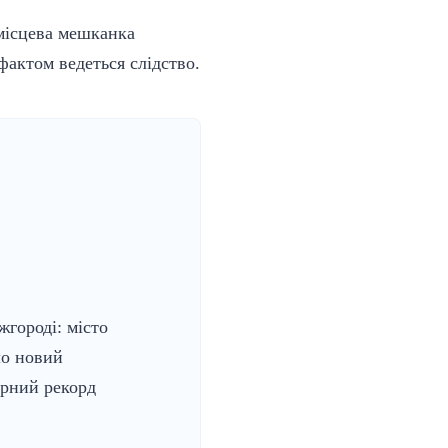
 місцева мешканка
фактом ведеться слідство.
жгороді: місто
ло новий
рний рекорд