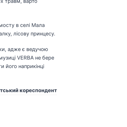
их травм, варто
 мосту в селі Мала
алку, лісову принцесу.
ки, адже є ведучою
 музиці VERBA не бере
и його наприкінці
тський кореспондент