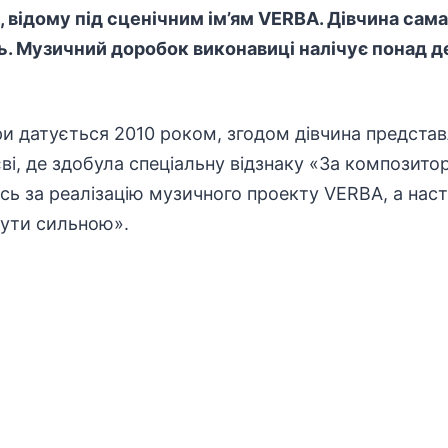
відому під сценічним ім’ям VERBA. Дівчина сама 
нь. Музичний доробок виконавиці налічує понад 
ри датується 2010 роком, згодом дівчина предста
єві, де здобула спеціальну відзнаку «За композито
ась за реалізацію музичного проекту VERBA, а нас
Бути сильною».