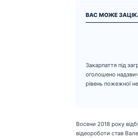
ВАС МОЖЕ ЗАЦІ
Закарпаття під заг
оголошено надзви
рівень пожежної н
Восени 2018 року від
відеороботи став Вал