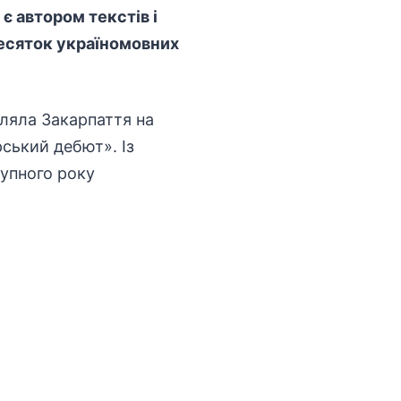
є автором текстів і
десяток україномовних
вляла Закарпаття на
рський дебют». Із
тупного року