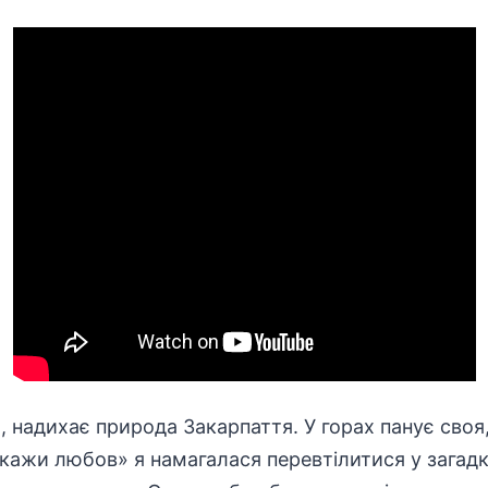
 надихає природа Закарпаття. У горах панує своя, 
окажи любов» я намагалася перевтілитися у загад