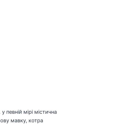
у певній мірі містична
кову мавку, котра