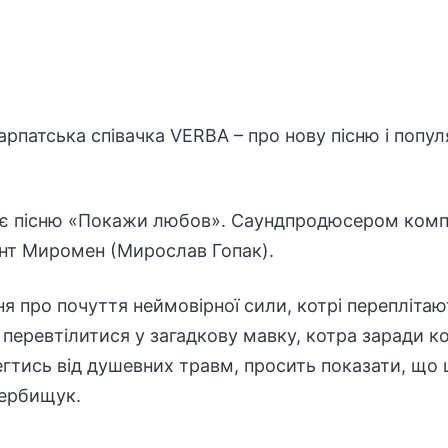
арпатська співачка VERBA – про нову пісню і попул
є пісню «Покажи любов». Саундпродюсером компо
нт Миромен (Мирослав Гопак).
я про почуття неймовірної сили, котрі переплітаю
 перевтілитися у загадкову мавку, котра заради к
егтись від душевних травм, просить показати, що ц
Вербищук.