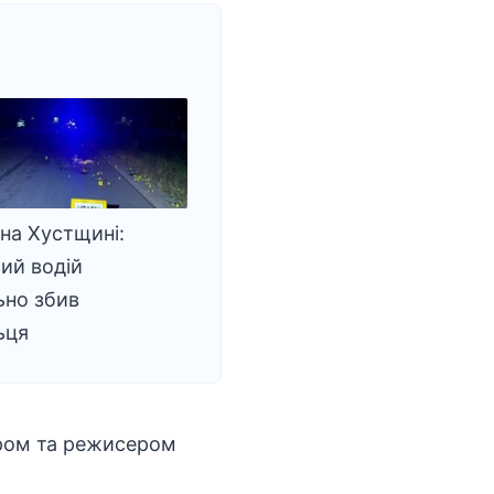
 на Хустщині:
ий водій
ьно збив
ьця
ором та режисером