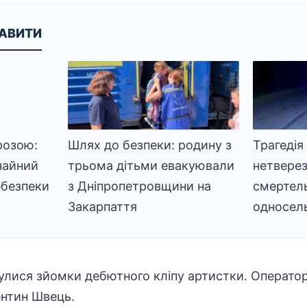
КАВИТИ
розою:
Шлях до безпеки: родину з
Трагедія
чайний
трьома дітьми евакуювали
нетверез
ебезпеки
з Дніпропетровщини на
смертел
Закарпаття
односел
булися зйомки дебютного кліпу артистки. Операт
ентин Швець.