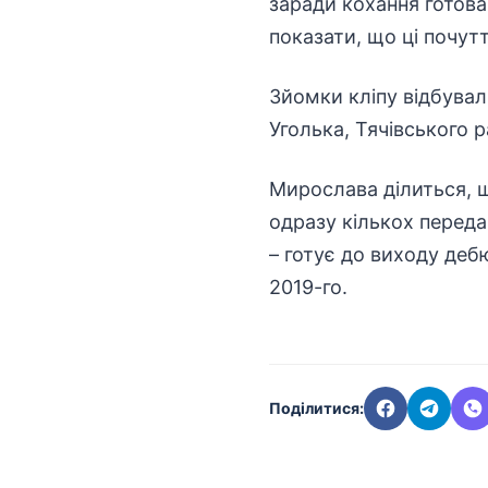
заради кохання готова
показати, що ці почут
Зйомки кліпу відбувал
Уголька, Тячівського р
Мирослава ділиться, щ
одразу кількох переда
– готує до виходу де
2019-го.
Поділитися: