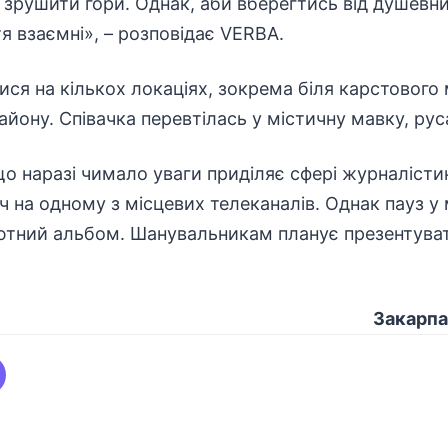
 зрушити гори. Однак, аби вберегтись від душевн
тя взаємні», – розповідає VERBA.
ися на кількох локаціях, зокрема біля карстового
айону. Співачка перевтілась у містичну мавку, рус
о наразі чимало уваги приділяє сфері журналісти
ч на одному з місцевих телеканалів. Однак пауз у
бютний альбом. Шанувальникам планує презентуват
Закарпа