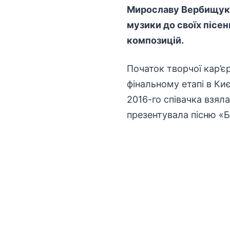
Мирославу Вербищук, 
музики до своїх пісе
композицій.
Початок творчої кар’є
фінальному етапі в Ки
2016-го співачка взял
презентувала пісню «