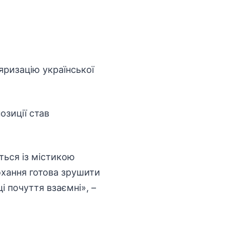
яризацію української
зиції став
ться із містикою
охання готова зрушити
і почуття взаємні», –