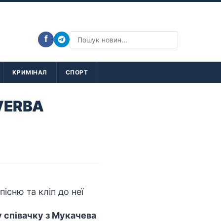
f
КРИМІНАЛ
СПОРТ
 VERBA
 співачку з Мукачева