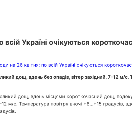
о всій Україні очікуються короткочас
великий дощ, вдень без опадів, вітер західний, 7-12 м/с
великий дощ, вдень місцями короткочасний дощ, подекуди
 7-12 м/с. Температура повітря вночі +8…+15 градусів, в
адусів.